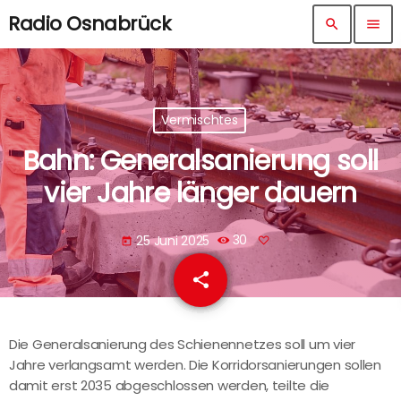
Radio Osnabrück
search
menu
Vermischtes
Bahn: Generalsanierung soll
vier Jahre länger dauern
25 Juni 2025
30
today
share
email
Die Generalsanierung des Schienennetzes soll um vier
Jahre verlangsamt werden. Die Korridorsanierungen sollen
damit erst 2035 abgeschlossen werden, teilte die