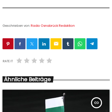
Geschrieben von:
Radio Osnabrück Redaktion
email
RATE IT
Ähnliche Beiträge
insert_link