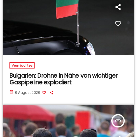
Vermischtes
Bulgarien: Drohne in Nähe von wichtiger
Gaspipeline explodiert
today
8 August 2026
insert_link