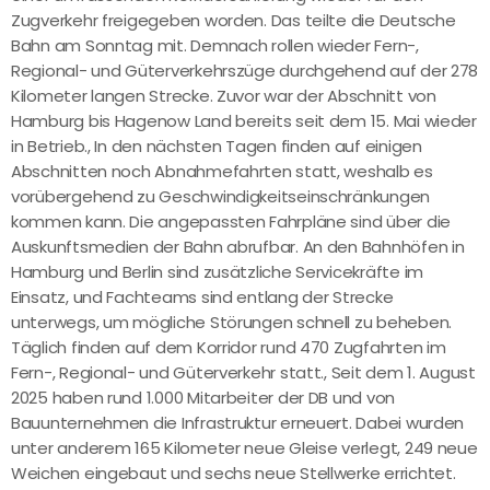
Zugverkehr freigegeben worden. Das teilte die Deutsche
Bahn am Sonntag mit. Demnach rollen wieder Fern-,
Regional- und Güterverkehrszüge durchgehend auf der 278
Kilometer langen Strecke. Zuvor war der Abschnitt von
Hamburg bis Hagenow Land bereits seit dem 15. Mai wieder
in Betrieb., In den nächsten Tagen finden auf einigen
Abschnitten noch Abnahmefahrten statt, weshalb es
vorübergehend zu Geschwindigkeitseinschränkungen
kommen kann. Die angepassten Fahrpläne sind über die
Auskunftsmedien der Bahn abrufbar. An den Bahnhöfen in
Hamburg und Berlin sind zusätzliche Servicekräfte im
Einsatz, und Fachteams sind entlang der Strecke
unterwegs, um mögliche Störungen schnell zu beheben.
Täglich finden auf dem Korridor rund 470 Zugfahrten im
Fern-, Regional- und Güterverkehr statt., Seit dem 1. August
2025 haben rund 1.000 Mitarbeiter der DB und von
Bauunternehmen die Infrastruktur erneuert. Dabei wurden
unter anderem 165 Kilometer neue Gleise verlegt, 249 neue
Weichen eingebaut und sechs neue Stellwerke errichtet.