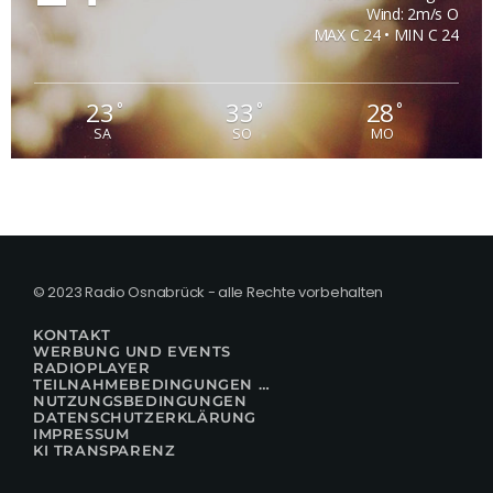
Wind: 2m/s O
MAX C 24 • MIN C 24
23
33
28
°
°
°
SA
SO
MO
© 2023 Radio Osnabrück - alle Rechte vorbehalten
KONTAKT
WERBUNG UND EVENTS
RADIOPLAYER
TEILNAHMEBEDINGUNGEN FÜR GEWINNSPIELE
NUTZUNGSBEDINGUNGEN
DATENSCHUTZERKLÄRUNG
IMPRESSUM
KI TRANSPARENZ