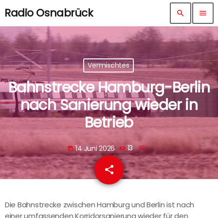
Radio Osnabrück
search
menu
Vermischtes
Bahnstrecke Hamburg-Berlin
nach Sanierung wieder in
Betrieb
14 Juni 2026
13
today
share
email
Die Bahnstrecke zwischen Hamburg und Berlin ist nach
einer umfassenden Korridorsanierung wieder für den