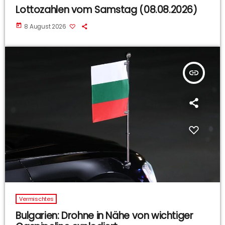
Lottozahlen vom Samstag (08.08.2026)
today
8 August 2026
insert_link
Vermischtes
Bulgarien: Drohne in Nähe von wichtiger