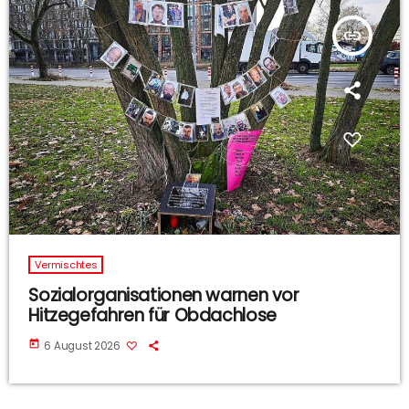
insert_link
Vermischtes
Sozialorganisationen warnen vor
Hitzegefahren für Obdachlose
today
6 August 2026