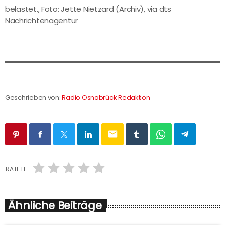
belastet., Foto: Jette Nietzard (Archiv), via dts
Nachrichtenagentur
Geschrieben von:
Radio Osnabrück Redaktion
email
RATE IT
Ähnliche Beiträge