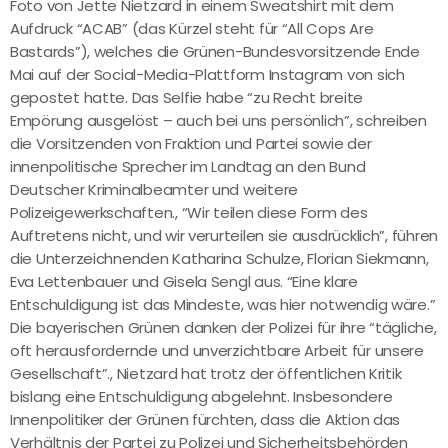
Foto von Jette Nietzard in einem Sweatshirt mit dem
Aufdruck “ACAB” (das Kürzel steht für “All Cops Are
Bastards”), welches die Grünen-Bundesvorsitzende Ende
Mai auf der Social-Media-Plattform Instagram von sich
gepostet hatte. Das Selfie habe “zu Recht breite
Empörung ausgelöst – auch bei uns persönlich”, schreiben
die Vorsitzenden von Fraktion und Partei sowie der
innenpolitische Sprecher im Landtag an den Bund
Deutscher Kriminalbeamter und weitere
Polizeigewerkschaften., “Wir teilen diese Form des
Auftretens nicht, und wir verurteilen sie ausdrücklich”, führen
die Unterzeichnenden Katharina Schulze, Florian Siekmann,
Eva Lettenbauer und Gisela Sengl aus. “Eine klare
Entschuldigung ist das Mindeste, was hier notwendig wäre.”
Die bayerischen Grünen danken der Polizei für ihre “tägliche,
oft herausfordernde und unverzichtbare Arbeit für unsere
Gesellschaft”., Nietzard hat trotz der öffentlichen Kritik
bislang eine Entschuldigung abgelehnt. Insbesondere
Innenpolitiker der Grünen fürchten, dass die Aktion das
Verhältnis der Partei zu Polizei und Sicherheitsbehörden