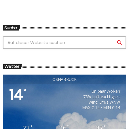
Suche
search
Wetter
OSNABRÜCK
14
°
Ein paar Wolken
75% Luftfeuchtigkeit
Wind: 3m/s WNW
MAX C 14 • MIN C 14
23
26
32
°
°
°