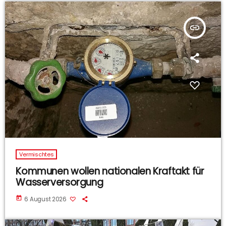
insert_link
Vermischtes
Kommunen wollen nationalen Kraftakt für
Wasserversorgung
today
6 August 2026