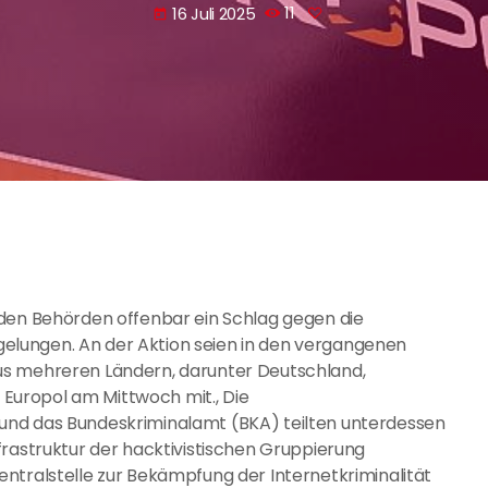
16 Juli 2025
11
today
 den Behörden offenbar ein Schlag gegen die
lungen. An der Aktion seien in den vergangenen
us mehreren Ländern, darunter Deutschland,
e Europol am Mittwoch mit., Die
und das Bundeskriminalamt (BKA) teilten unterdessen
frastruktur der hacktivistischen Gruppierung
ntralstelle zur Bekämpfung der Internetkriminalität