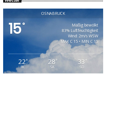
Wetter
OSNABRÜCK
15
°
Mäßig bewölkt
83% Luftfeuchtigkeit
Wind: 2m/s WSW
MAX C 15 • MIN C 15
22
28
33
°
°
°
FR
SA
SO