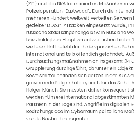
(ZIT) und das BKA koordinierten Maßnahmen wa
Polizeioperation “Eastwood”., Durch die intern
mehreren Hundert weltweit verteilten Servern
gezielte “DDoS”-Attacken eingesetzt wurde., I
russische Staatsangehörige bzw. in Russland w
beschuldigt, die Hauptverantwortlichen hinter 
weiterer Haftbefehl durch die spanischen Behör
international und teils öffentlich gefahndet., 
Durchsuchungsmaßnahmen an insgesamt 24 Ob
Gruppierung durchgeführt, darunter ein Objekt in
Beweismittel befinden sich derzeit in der Aus
gravierende Folgen haben, auch für das Sicherh
Holger Münch. Sie müssten daher konsequent st
werden. “Unsere international abgestimmten 
Partnern in der Lage sind, Angriffe im digitale
Bedrohungslage im Cyberraum polizeiliche Maß
via dts Nachrichtenagentur