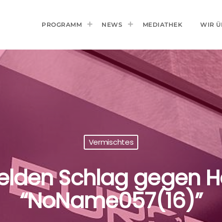
PROGRAMM
NEWS
MEDIATHEK
WIR Ü
Vermischtes
lden Schlag gegen 
“NoName057(16)”