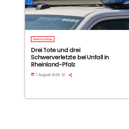
Vermischtes
Drei Tote und drei
Schwerverletzte bei Unfall in
Rheinland-Pfalz
7 August 2026
today