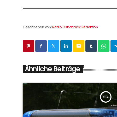
Geschrieben von:
Radio Osnabrück Redaktion
email
Ähnliche Beiträge
insert_link