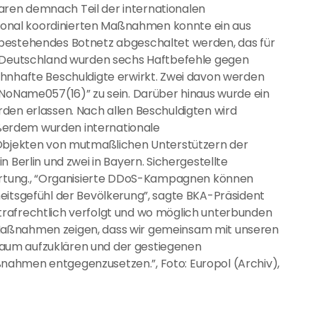
ren demnach Teil der internationalen
ational koordinierten Maßnahmen konnte ein aus
 bestehendes Botnetz abgeschaltet werden, das für
n Deutschland wurden sechs Haftbefehle gegen
ohnhafte Beschuldigte erwirkt. Zwei davon werden
“NoName057(16)” zu sein. Darüber hinaus wurde ein
den erlassen. Nach allen Beschuldigten wird
Außerdem wurden internationale
jekten von mutmaßlichen Unterstützern der
 Berlin und zwei in Bayern. Sichergestellte
wertung., “Organisierte DDoS-Kampagnen können
eitsgefühl der Bevölkerung”, sagte BKA-Präsident
rafrechtlich verfolgt und wo möglich unterbunden
Maßnahmen zeigen, dass wir gemeinsam mit unseren
n Raum aufzuklären und der gestiegenen
nahmen entgegenzusetzen.”, Foto: Europol (Archiv),