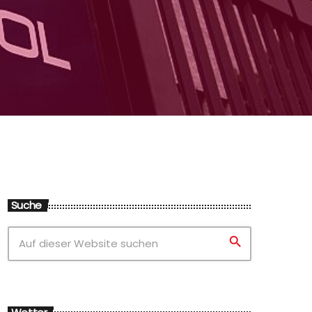
Suche
search