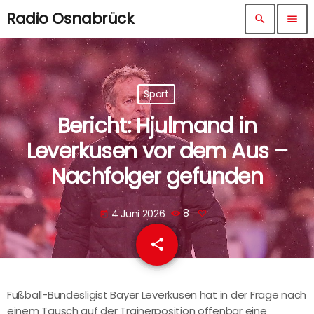
Radio Osnabrück
search
menu
Sport
Bericht: Hjulmand in
Leverkusen vor dem Aus –
Nachfolger gefunden
4 Juni 2026
8
today
share
email
Fußball-Bundesligist Bayer Leverkusen hat in der Frage nach
einem Tausch auf der Trainerposition offenbar eine