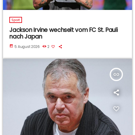
Sport
Jackson Irvine wechselt vom FC St. Pauli
nach Japan
today
5 August 2026
2
insert_link