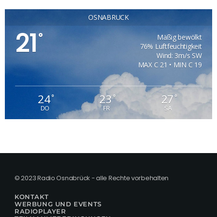
OSNABRÜCK
21
°
Mäßig bewölkt
76% Luftfeuchtigkeit
Wind: 3m/s SW
MAX C 21 • MIN C 19
24
23
27
°
°
°
DO
FR
SA
© 2023 Radio Osnabrück - alle Rechte vorbehalten
KONTAKT
WERBUNG UND EVENTS
RADIOPLAYER