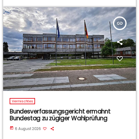
insert_link
Vermischtes
Bundesverfassungsgericht ermahnt
Bundestag zu zügiger Wahlprüfung
today
6 August 2026