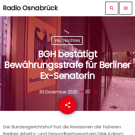
Radio Osnabrück
search
menu
Vermischtes
BGH bestätigt
Bewährungsstrafe für Berliner
Ex-Senatorin
30 Dezember 2025
20
today
share
email
Der Bundesgerichtshof hat die Revisionen der früheren
Berliner Arbeits- und Gesundheitssenatorin Dilek Kalayci