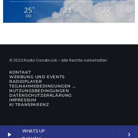
25
23
27
°
°
°
DO
FR
SA
© 2023 Radio Osnabrück - alle Rechte vorbehalten
KONTAKT
WERBUNG UND EVENTS
RADIOPLAYER
TEILNAHMEBEDINGUNGEN FÜR GEWINNSPIELE
NUTZUNGSBEDINGUNGEN
DATENSCHUTZERKLÄRUNG
IMPRESSUM
KI TRANSPARENZ
WHATS UP
play_arrow
keyboard_arrow_right