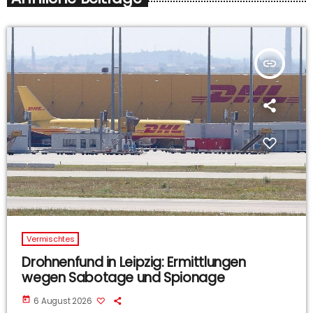
insert_link
Vermischtes
Drohnenfund in Leipzig: Ermittlungen
wegen Sabotage und Spionage
today
6 August 2026