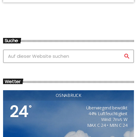
Suche
search
Wetter
OSNABRÜCK
24
°
Überwiegend bewölkt
44% Luftfeuchtigkeit
Wind: 7m/s W
MAX C 24 • MIN C 24