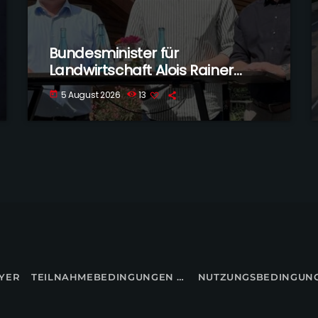
Bundesminister für
Landwirtschaft Alois Rainer
besucht Voltlage-Weese
5 August 2026
13
today
YER
TEILNAHMEBEDINGUNGEN FÜR GEWINNSPIELE
NUTZUNGSBEDINGUN