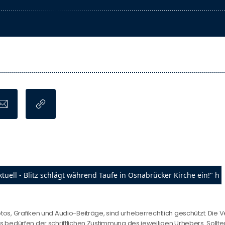
otos, Grafiken und Audio-Beiträge, sind urheberrechtlich geschützt. Die V
edürfen der schriftlichen Zustimmung des jeweiligen Urhebers. Sollten 