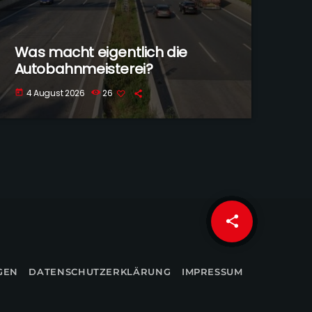
Was macht eigentlich die
Autobahnmeisterei?
4 August 2026
26
today
share
email
GEN
DATENSCHUTZERKLÄRUNG
IMPRESSUM