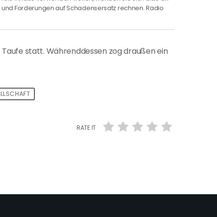
ng und Forderungen auf Schadensersatz rechnen. Radio
ine Taufe statt. Währenddessen zog draußen ein
LLSCHAFT
RATE IT