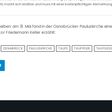
ßt, macht sich strafbar und muss mit einer kostenpflichtigen Abmahnu
 bleiben: am 31. Mai fand in der Osnabrücker Pauluskirche e
tor Friedemann Keller erzählt.
OSNABRÜCK
PAULUSKIRCHE
TAUFE
TAUFFEIER
TAUFGESE