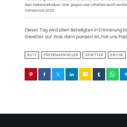
den Seitenbetreiber. Wer gegen das Urheberrecht verstö
Osnabrück 2023.
Dieser Tag wird allen Beteiligten in Erinnerung
Gewitter auf. Was dann passiert ist, hat uns Pas
BLITZ
FRIEDEMANN KELLER
GEWITTER
KIRCHE
email