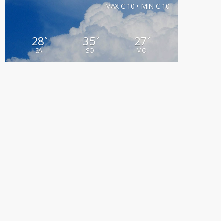
MAX C 10 • MIN C 10
28
35
27
°
°
°
SA
SO
MO