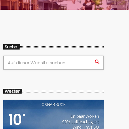
Suche
search
Wetter
OSNABRÜCK
10
°
Ein paar Wolken
90% Luftfeuchtigkeit
Wind: 1m/s SO