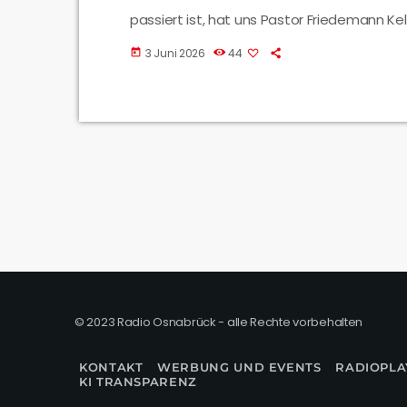
passiert ist, hat uns Pastor Friedemann Kell
3 Juni 2026
44
today
© 2023 Radio Osnabrück - alle Rechte vorbehalten
KONTAKT
WERBUNG UND EVENTS
RADIOPLA
KI TRANSPARENZ