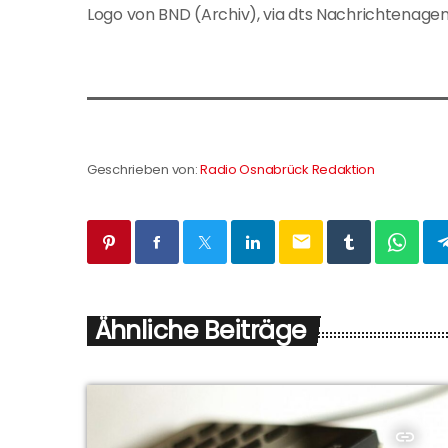
Logo von BND (Archiv), via dts Nachrichtenage
Geschrieben von:
Radio Osnabrück Redaktion
email
Ähnliche Beiträge
insert_link