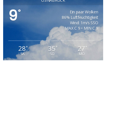
OSNABRÜCK
9
°
Ein paar Wolken
86% Luftfeuchtigkeit
Wind: 1m/s SSO
MAX C 9 • MIN C 9
28
35
27
°
°
°
SA
SO
MO