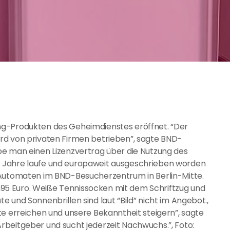
ng-Produkten des Geheimdienstes eröffnet. “Der
rd von privaten Firmen betrieben”, sagte BND-
be man einen Lizenzvertrag über die Nutzung des
 Jahre laufe und europaweit ausgeschrieben worden
 Automaten im BND-Besucherzentrum in Berlin-Mitte.
5 Euro. Weiße Tennissocken mit dem Schriftzug und
 und Sonnenbrillen sind laut “Bild” nicht im Angebot.,
te erreichen und unsere Bekanntheit steigern”, sagte
rbeitgeber und sucht jederzeit Nachwuchs.”, Foto: