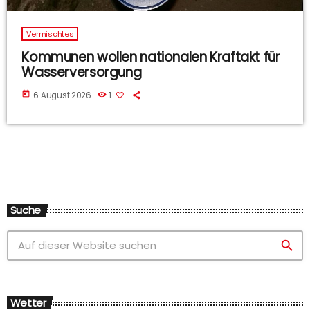
Vermischtes
Kommunen wollen nationalen Kraftakt für
Wasserversorgung
today
6 August 2026
1
Suche
search
Wetter