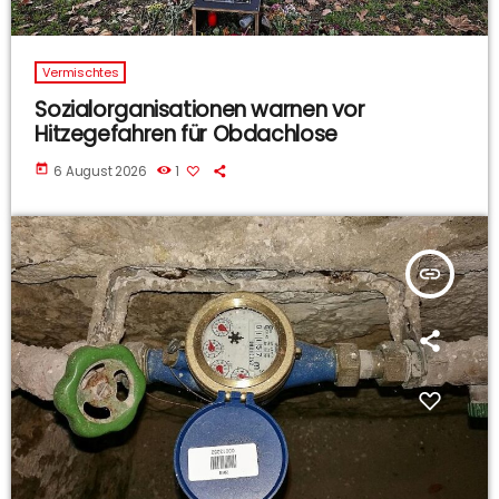
Vermischtes
Sozialorganisationen warnen vor
Hitzegefahren für Obdachlose
today
6 August 2026
1
insert_link