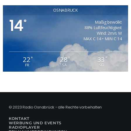
OSNABRÜCK
14
°
Mäßig bewölkt
88% Luftfeuchtigkeit
Wind: 2m/s W
MAX C 14 • MIN C 14
22
28
33
°
°
°
FR
SA
SO
© 2023 Radio Osnabrück - alle Rechte vorbehalten
KONTAKT
WERBUNG UND EVENTS
RADIOPLAYER