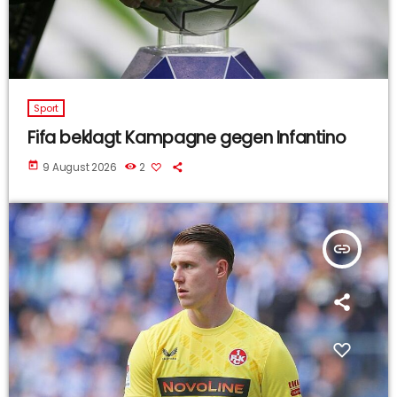
Sport
Fifa beklagt Kampagne gegen Infantino
today
9 August 2026
2
insert_link