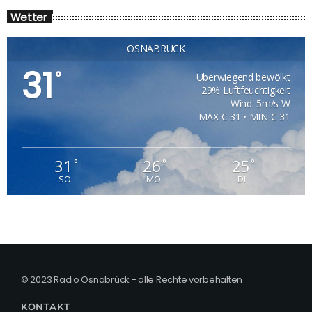
Wetter
OSNABRÜCK
31
°
Überwiegend bewölkt
29% Luftfeuchtigkeit
Wind: 5m/s W
MAX C 31 • MIN C 31
31
26
25
°
°
°
SO
MO
DI
© 2023 Radio Osnabrück - alle Rechte vorbehalten
KONTAKT