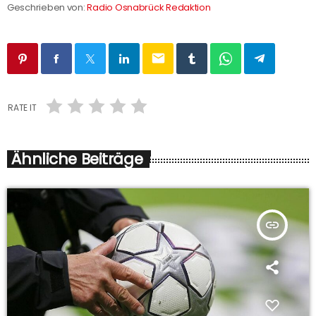
Geschrieben von:
Radio Osnabrück Redaktion
email
RATE IT
Ähnliche Beiträge
insert_link