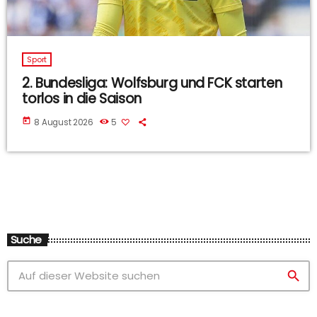
Sport
2. Bundesliga: Wolfsburg und FCK starten
torlos in die Saison
today
8 August 2026
5
Suche
search