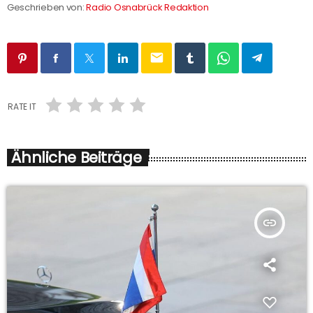
Geschrieben von:
Radio Osnabrück Redaktion
email
RATE IT
Ähnliche Beiträge
insert_link