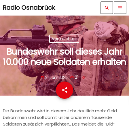
Radio Osnabrück
search
menu
Vermischtes
Bundeswehr soll dieses Jahr
10.000 neue Soldaten erhalten
21 Juni 2025
21
today
share
email
Die Bundeswehr wird in diesem Jahr deutlich mehr Geld
bekommen und soll damit unter anderem Tausende
Soldaten zusätzlich verpflichten., Das meldet die “Bild”