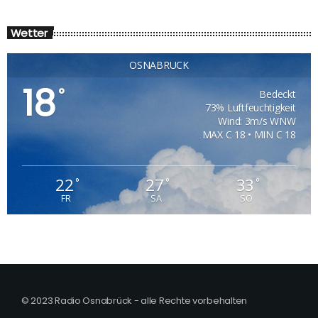
Wetter
OSNABRÜCK
18
°
Bedeckt
73% Luftfeuchtigkeit
Wind: 3m/s WNW
MAX C 18 • MIN C 18
22
27
33
°
°
°
FR
SA
SO
© 2023 Radio Osnabrück - alle Rechte vorbehalten