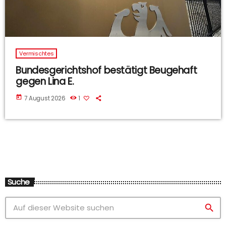
Vermischtes
Bundesgerichtshof bestätigt Beugehaft
gegen Lina E.
today
7 August 2026
1
Suche
search