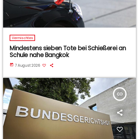
Vermischtes
Mindestens sieben Tote bei Schießerei an
Schule nahe Bangkok
today
7 August 2026
insert_link