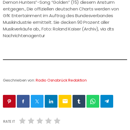
Demon Hunters”-Song “Golden” (15) diesem Ansturm
entgegen., Die offiziellen deutschen Charts werden von
GfK Entertainment im Auftrag des Bundesverbandes
Musikindustrie ermittelt. Sie decken 90 Prozent aller
Musikverkäufe ab., Foto: Roland Kaiser (Archiv), via dts
Nachrichtenagentur
Geschrieben von:
Radio Osnabrück Redaktion
email
RATE IT