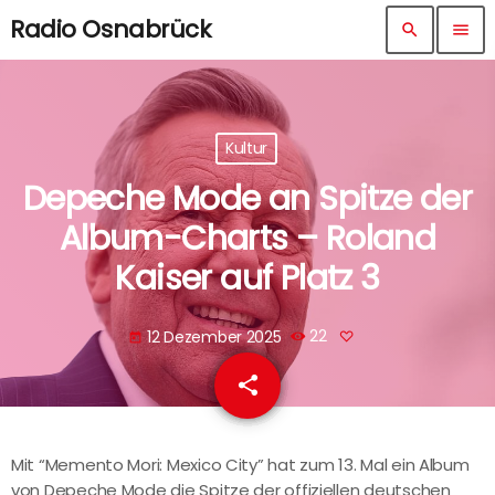
Radio Osnabrück
search
menu
Kultur
Depeche Mode an Spitze der
Album-Charts – Roland
Kaiser auf Platz 3
12 Dezember 2025
22
today
share
email
Mit “Memento Mori: Mexico City” hat zum 13. Mal ein Album
von Depeche Mode die Spitze der offiziellen deutschen