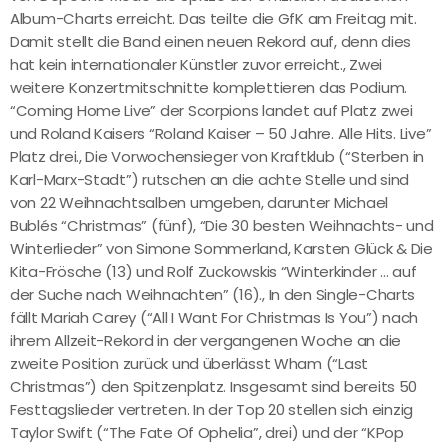
Album-Charts erreicht. Das teilte die GfK am Freitag mit.
Damit stellt die Band einen neuen Rekord auf, denn dies
hat kein internationaler Künstler zuvor erreicht., Zwei
weitere Konzertmitschnitte komplettieren das Podium.
“Coming Home Live” der Scorpions landet auf Platz zwei
und Roland Kaisers “Roland Kaiser – 50 Jahre. Alle Hits. Live”
Platz drei., Die Vorwochensieger von Kraftklub (“Sterben in
Karl-Marx-Stadt”) rutschen an die achte Stelle und sind
von 22 Weihnachtsalben umgeben, darunter Michael
Bublés “Christmas” (fünf), “Die 30 besten Weihnachts- und
Winterlieder” von Simone Sommerland, Karsten Glück & Die
Kita-Frösche (13) und Rolf Zuckowskis “Winterkinder … auf
der Suche nach Weihnachten” (16)., In den Single-Charts
fällt Mariah Carey (“All I Want For Christmas Is You”) nach
ihrem Allzeit-Rekord in der vergangenen Woche an die
zweite Position zurück und überlässt Wham (“Last
Christmas”) den Spitzenplatz. Insgesamt sind bereits 50
Festtagslieder vertreten. In der Top 20 stellen sich einzig
Taylor Swift (“The Fate Of Ophelia”, drei) und der “KPop