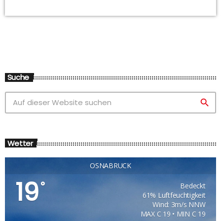
Suche
search
Wetter
OSNABRÜCK
19
°
Bedeckt
61% Luftfeuchtigkeit
Wind: 3m/s NNW
MAX C 19 • MIN C 19