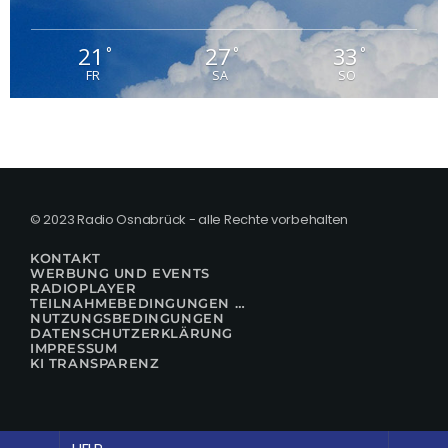
21
27
33
°
°
°
FR
SA
SO
© 2023 Radio Osnabrück - alle Rechte vorbehalten
KONTAKT
WERBUNG UND EVENTS
RADIOPLAYER
TEILNAHMEBEDINGUNGEN FÜR GEWINNSPIELE
NUTZUNGSBEDINGUNGEN
DATENSCHUTZERKLÄRUNG
IMPRESSUM
KI TRANSPARENZ