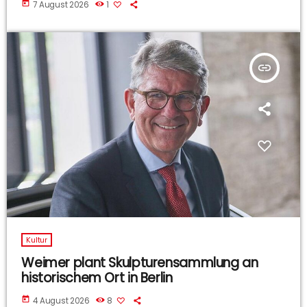
today
7 August 2026
1
insert_link
Kultur
Weimer plant Skulpturensammlung an
historischem Ort in Berlin
today
4 August 2026
8