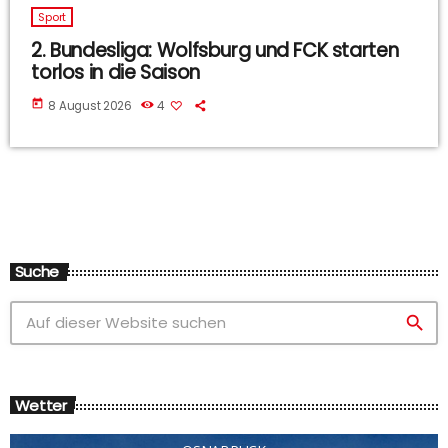
Sport
2. Bundesliga: Wolfsburg und FCK starten
torlos in die Saison
today
8 August 2026
4
Suche
search
Wetter