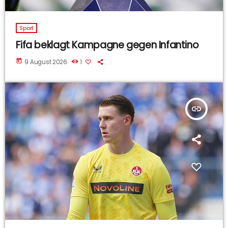
Sport
Fifa beklagt Kampagne gegen Infantino
today
9 August 2026
1
insert_link