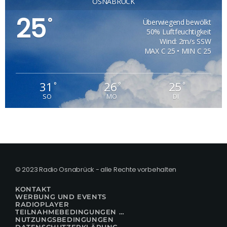
OSNABRÜCK
25
°
Überwiegend bewölkt
50% Luftfeuchtigkeit
Wind: 2m/s SSW
MAX C 25 • MIN C 25
31
26
25
°
°
°
SO
MO
DI
© 2023 Radio Osnabrück - alle Rechte vorbehalten
KONTAKT
WERBUNG UND EVENTS
RADIOPLAYER
TEILNAHMEBEDINGUNGEN FÜR GEWINNSPIELE
NUTZUNGSBEDINGUNGEN
DATENSCHUTZERKLÄRUNG