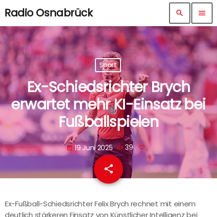
Radio Osnabrück
search
menu
Sport
Ex-Schiedsrichter Brych
erwartet mehr KI-Einsatz bei
Fußballspielen
19 Juni 2025
39
today
share
email
Ex-Fußball-Schiedsrichter Felix Brych rechnet mit einem
deutlich stärkeren Einsatz von Künstlicher Intelligenz bei