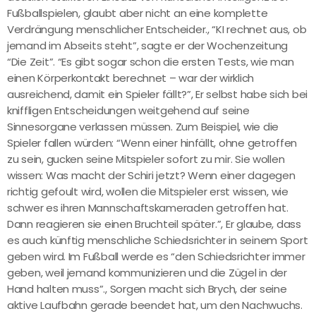
Fußballspielen, glaubt aber nicht an eine komplette
Verdrängung menschlicher Entscheider., “KI rechnet aus, ob
jemand im Abseits steht”, sagte er der Wochenzeitung
“Die Zeit”. “Es gibt sogar schon die ersten Tests, wie man
einen Körperkontakt berechnet – war der wirklich
ausreichend, damit ein Spieler fällt?”, Er selbst habe sich bei
kniffligen Entscheidungen weitgehend auf seine
Sinnesorgane verlassen müssen. Zum Beispiel, wie die
Spieler fallen würden: “Wenn einer hinfällt, ohne getroffen
zu sein, gucken seine Mitspieler sofort zu mir. Sie wollen
wissen: Was macht der Schiri jetzt? Wenn einer dagegen
richtig gefoult wird, wollen die Mitspieler erst wissen, wie
schwer es ihren Mannschaftskameraden getroffen hat.
Dann reagieren sie einen Bruchteil später.”, Er glaube, dass
es auch künftig menschliche Schiedsrichter in seinem Sport
geben wird. Im Fußball werde es “den Schiedsrichter immer
geben, weil jemand kommunizieren und die Zügel in der
Hand halten muss”., Sorgen macht sich Brych, der seine
aktive Laufbahn gerade beendet hat, um den Nachwuchs.