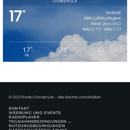
OSNABRÜCK
17
°
Bedeckt
68% Luftfeuchtigkeit
Wind: 2m/s OSO
MAX C 17 • MIN C 17
17
28
33
°
°
°
FR
SA
SO
© 2023 Radio Osnabrück - alle Rechte vorbehalten
KONTAKT
WERBUNG UND EVENTS
RADIOPLAYER
TEILNAHMEBEDINGUNGEN FÜR GEWINNSPIELE
NUTZUNGSBEDINGUNGEN
DATENSCHUTZERKLÄRUNG