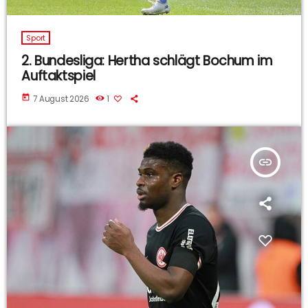
Sport
2. Bundesliga: Hertha schlägt Bochum im
Auftaktspiel
today
7 August 2026
1
insert_link