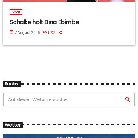
Sport
Schalke holt Dina Ebimbe
today
7 August 2026
1
Suche
search
Wetter