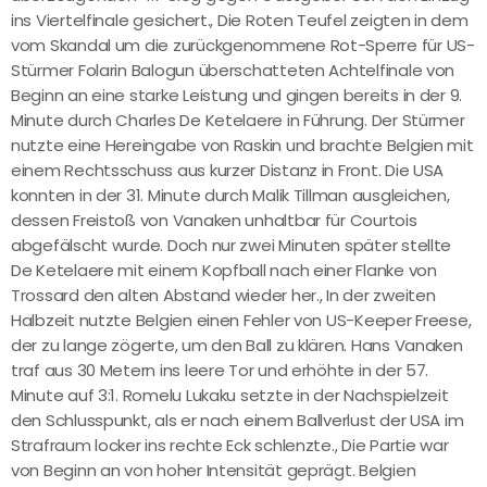
ins Viertelfinale gesichert., Die Roten Teufel zeigten in dem
vom Skandal um die zurückgenommene Rot-Sperre für US-
Stürmer Folarin Balogun überschatteten Achtelfinale von
Beginn an eine starke Leistung und gingen bereits in der 9.
Minute durch Charles De Ketelaere in Führung. Der Stürmer
nutzte eine Hereingabe von Raskin und brachte Belgien mit
einem Rechtsschuss aus kurzer Distanz in Front. Die USA
konnten in der 31. Minute durch Malik Tillman ausgleichen,
dessen Freistoß von Vanaken unhaltbar für Courtois
abgefälscht wurde. Doch nur zwei Minuten später stellte
De Ketelaere mit einem Kopfball nach einer Flanke von
Trossard den alten Abstand wieder her., In der zweiten
Halbzeit nutzte Belgien einen Fehler von US-Keeper Freese,
der zu lange zögerte, um den Ball zu klären. Hans Vanaken
traf aus 30 Metern ins leere Tor und erhöhte in der 57.
Minute auf 3:1. Romelu Lukaku setzte in der Nachspielzeit
den Schlusspunkt, als er nach einem Ballverlust der USA im
Strafraum locker ins rechte Eck schlenzte., Die Partie war
von Beginn an von hoher Intensität geprägt. Belgien