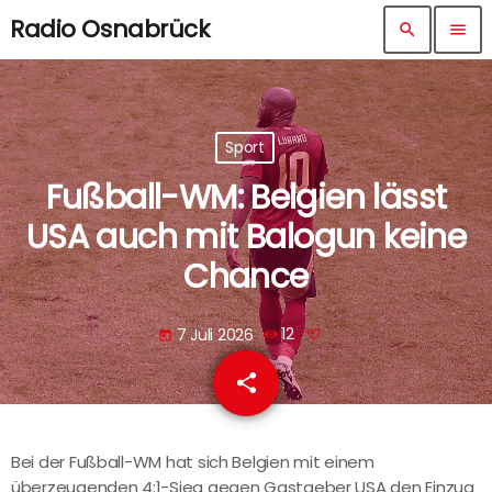
Radio Osnabrück
search
menu
Sport
Fußball-WM: Belgien lässt
USA auch mit Balogun keine
Chance
7 Juli 2026
12
today
share
email
Bei der Fußball-WM hat sich Belgien mit einem
überzeugenden 4:1-Sieg gegen Gastgeber USA den Einzug