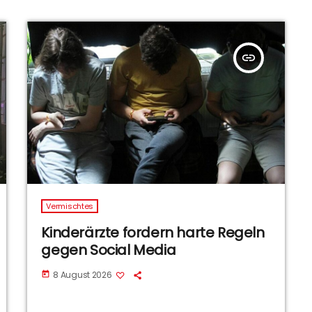
insert_link
Vermischtes
Kinderärzte fordern harte Regeln
gegen Social Media
8 August 2026
today