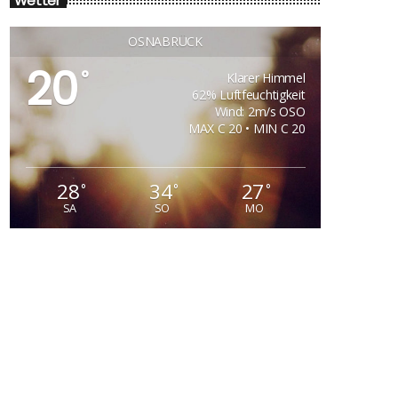
Wetter
OSNABRÜCK
20
°
Klarer Himmel
62% Luftfeuchtigkeit
Wind: 2m/s OSO
MAX C 20 • MIN C 20
28
34
27
°
°
°
SA
SO
MO