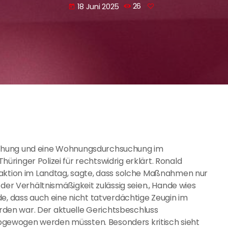
18 Juni 2025
26
today
achung und eine Wohnungsdurchsuchung im
ringer Polizei für rechtswidrig erklärt. Ronald
raktion im Landtag, sagte, dass solche Maßnahmen nur
 der Verhältnismäßigkeit zulässig seien., Hande wies
e, dass auch eine nicht tatverdächtige Zeugin im
en war. Der aktuelle Gerichtsbeschluss
g abgewogen werden müssten. Besonders kritisch sieht