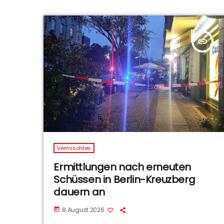
insert_link
Vermischtes
Ermittlungen nach erneuten
Schüssen in Berlin-Kreuzberg
dauern an
8 August 2026
today