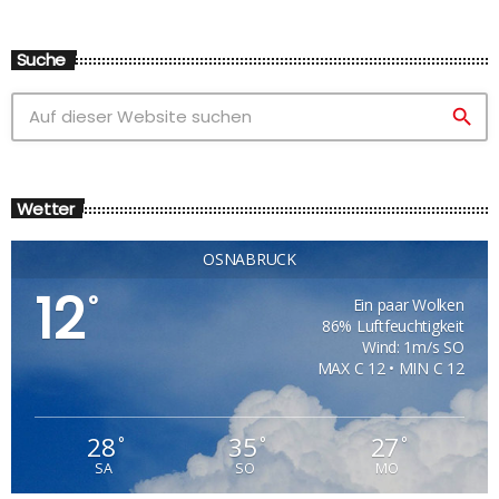
Suche
search
Wetter
OSNABRÜCK
12
°
Ein paar Wolken
86% Luftfeuchtigkeit
Wind: 1m/s SO
MAX C 12 • MIN C 12
28
35
27
°
°
°
SA
SO
MO