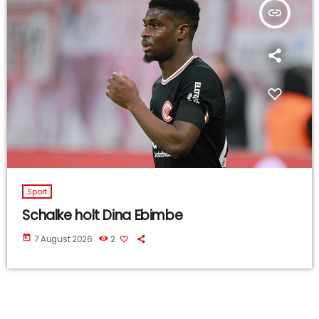
insert_link
Sport
Schalke holt Dina Ebimbe
today
7 August 2026
2