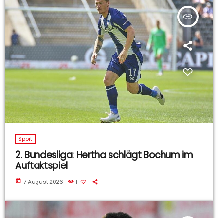
insert_link
Sport
2. Bundesliga: Hertha schlägt Bochum im
Auftaktspiel
today
7 August 2026
1