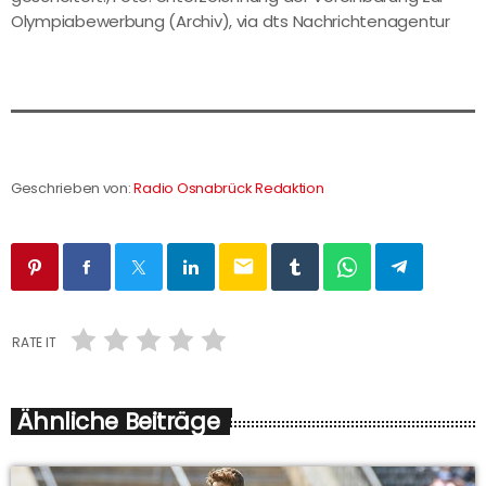
Olympiabewerbung (Archiv), via dts Nachrichtenagentur
Geschrieben von:
Radio Osnabrück Redaktion
email
RATE IT
Ähnliche Beiträge