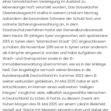
einer terroristischen Vereinigung im Ausland zu
lebenslanger Haft verurteilt worden., Das Düsseldorfer
Oberlandesgericht stellte in seinem Urteil am Montag
außerdem die besondere Schwere der Schuld fest und
ordnete Sicherungsverwahrung an., In dem
Staatsschutzverfahren hatte der Generalbundesanwalt
dem heute 36-jährigen Syrer vorgeworfen, sich spätestens
2015 in Syrien dem “Islamischen Staat” (IS) angeschlossen
zu haben. Bis November 2016 sei er in Syrien unter anderem
als Kämpfer eingesetzt worden und habe Aufgaben als
Wach- und Grenzposten sowie in der IS-
Immobilienverwaltung übernommen, wie es in der Anklage
hieß. Der Angeklagte sei nach seiner Einreise in die
Bundesrepublik Deutschland im Sommer 2023 dem IS
weiter verbunden geblieben., Im Mai 2025 habe er sich
entschlossen, im Namen eines weltweiten “Heiligen
Krieges” möglichst viele, willkürlich ausgewählte Menschen
in Deutschland zu töten. Er hatte zu diesem Zweck am
frühen Morgen des 18. Mai 2025 vor einem Lokal in Bielefeld
gezielt auf Gäste mit Messern eingestochen und dabei vier