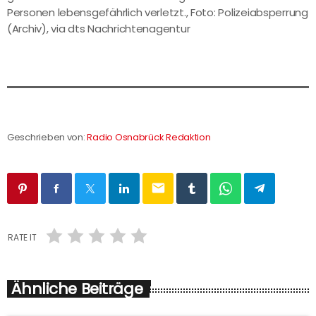
Personen lebensgefährlich verletzt., Foto: Polizeiabsperrung
(Archiv), via dts Nachrichtenagentur
Geschrieben von:
Radio Osnabrück Redaktion
email
RATE IT
Ähnliche Beiträge