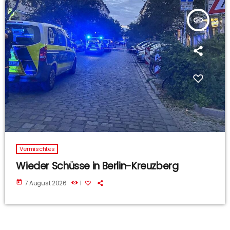
insert_link
Vermischtes
Wieder Schüsse in Berlin-Kreuzberg
today
7 August 2026
1