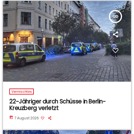
insert_link
Vermischtes
22-Jähriger durch Schüsse in Berlin-
Kreuzberg verletzt
today
7 August 2026