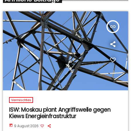
insert_link
Vermischtes
ISW: Moskau plant Angriffswelle gegen
Kiews Energieinfrastruktur
today
9 August 2026