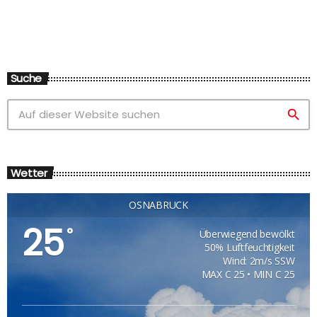
Suche
search
Wetter
OSNABRÜCK
25
°
Überwiegend bewölkt
50% Luftfeuchtigkeit
Wind: 2m/s SSW
MAX C 25 • MIN C 25