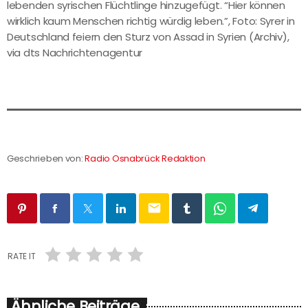
lebenden syrischen Flüchtlinge hinzugefügt. “Hier können
wirklich kaum Menschen richtig würdig leben.”, Foto: Syrer in
Deutschland feiern den Sturz von Assad in Syrien (Archiv),
via dts Nachrichtenagentur
Geschrieben von:
Radio Osnabrück Redaktion
email
RATE IT
Ähnliche Beiträge