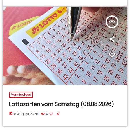
insert_link
Vermischtes
Lottozahlen vom Samstag (08.08.2026)
today
8 August 2026
4