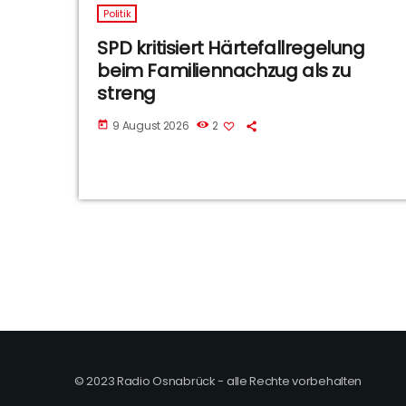
Politik
SPD kritisiert Härtefallregelung
beim Familiennachzug als zu
streng
9 August 2026
2
today
© 2023 Radio Osnabrück - alle Rechte vorbehalten