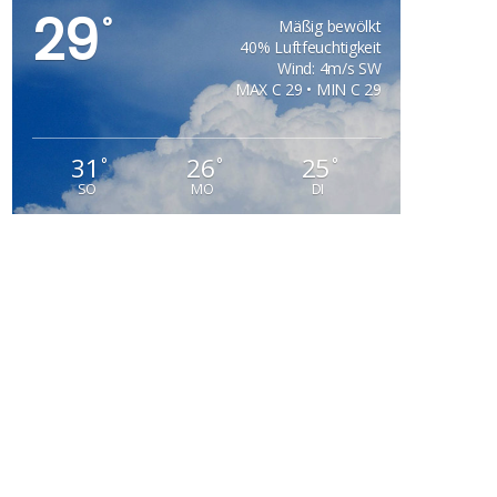
29
°
Mäßig bewölkt
40% Luftfeuchtigkeit
Wind: 4m/s SW
MAX C 29 • MIN C 29
31
26
25
°
°
°
SO
MO
DI