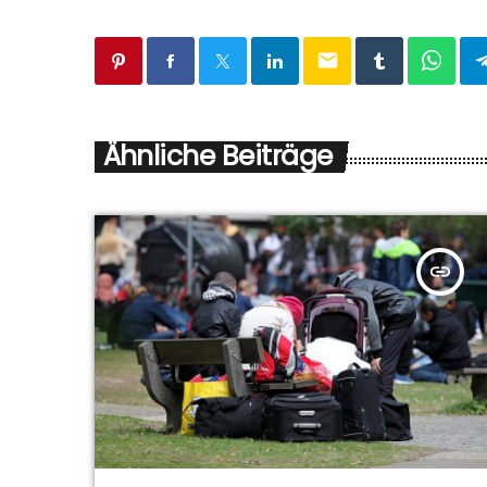
email
Ähnliche Beiträge
insert_link