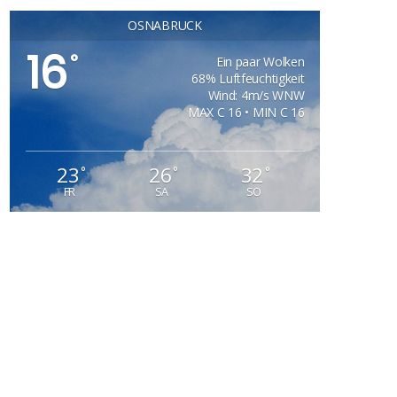
OSNABRÜCK
16
°
Ein paar Wolken
68% Luftfeuchtigkeit
Wind: 4m/s WNW
MAX C 16 • MIN C 16
23
26
32
°
°
°
FR
SA
SO