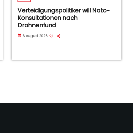
Verteidigungspolitiker will Nato-
Konsultationen nach
Drohnenfund
6 August 2026
today