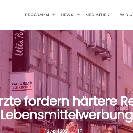
PROGRAMM
NEWS
MEDIATHEK
WIR Ü
zte fordern härtere R
Lebensmittelwerbung
12 April 2021
117
today