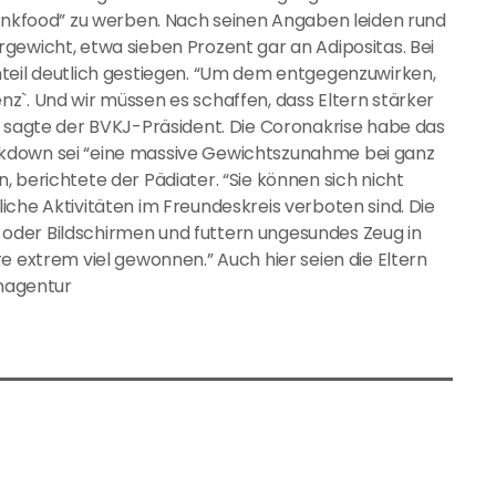
Junkfood” zu werben. Nach seinen Angaben leiden rund
gewicht, etwa sieben Prozent gar an Adipositas. Bei
nteil deutlich gestiegen. “Um dem entgegenzuwirken,
z`. Und wir müssen es schaffen, dass Eltern stärker
, sagte der BVKJ-Präsident. Die Coronakrise habe das
kdown sei “eine massive Gewichtszunahme bei ganz
 berichtete der Pädiater. “Sie können sich nicht
iche Aktivitäten im Freundeskreis verboten sind. Die
oder Bildschirmen und futtern ungesundes Zeug in
e extrem viel gewonnen.” Auch hier seien die Eltern
enagentur