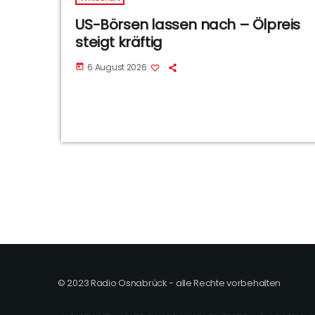
US-Börsen lassen nach – Ölpreis
steigt kräftig
6 August 2026
today
© 2023 Radio Osnabrück - alle Rechte vorbehalten