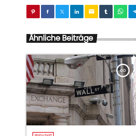
email
Ähnliche Beiträge
insert_link
Wirtschaft