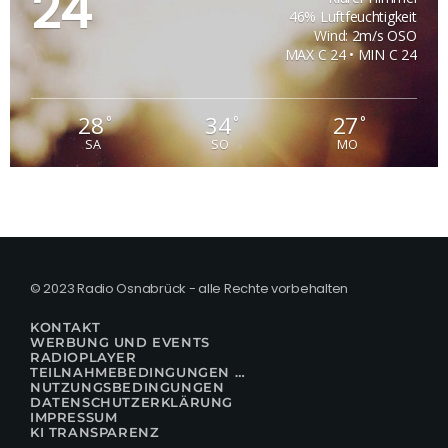
24
46% Luftfeuchtigkeit
Wind: 2m/s OSO
MAX C 24 • MIN C 24
28
34
27
°
°
°
SA
SO
MO
© 2023 Radio Osnabrück - alle Rechte vorbehalten
KONTAKT
WERBUNG UND EVENTS
RADIOPLAYER
TEILNAHMEBEDINGUNGEN FÜR GEWINNSPIELE
NUTZUNGSBEDINGUNGEN
DATENSCHUTZERKLÄRUNG
IMPRESSUM
KI TRANSPARENZ