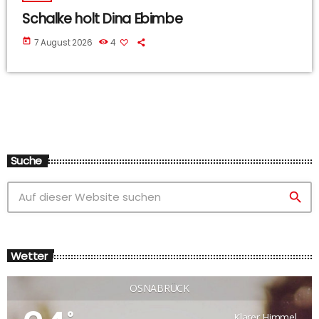
Schalke holt Dina Ebimbe
today
7 August 2026
4
Suche
search
Wetter
OSNABRÜCK
°
Klarer Himmel