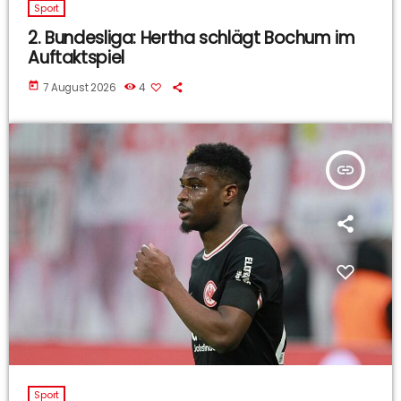
Sport
2. Bundesliga: Hertha schlägt Bochum im
Auftaktspiel
today
7 August 2026
4
insert_link
Sport