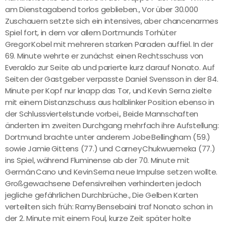
am Dienstagabend torlos geblieben., Vor über 30.000
Zuschauern setzte sich ein intensives, aber chancenarmes
Spiel fort, in dem vor allem Dortmunds Torhüter
Gregor Kobel mit mehreren starken Paraden auffiel. In der
69. Minute wehrte er zunächst einen Rechtsschuss von
Everaldo zur Seite ab und parierte kurz darauf Nonato. Auf
Seiten der Gastgeber verpasste Daniel Svensson in der 84.
Minute per Kopf nur knapp das Tor, und Kevin Serna zielte
mit einem Distanzschuss aus halblinker Position ebenso in
der Schlussviertelstunde vorbei., Beide Mannschaften
änderten im zweiten Durchgang mehrfach ihre Aufstellung:
Dortmund brachte unter anderem Jobe Bellingham (59.)
sowie Jamie Gittens (77.) und Carney Chukwuemeka (77.)
ins Spiel, während Fluminense ab der 70. Minute mit
Germán Cano und Kevin Serna neue Impulse setzen wollte.
Großgewachsene Defensivreihen verhinderten jedoch
jegliche gefährlichen Durchbrüche., Die Gelben Karten
verteilten sich früh: Ramy Bensebaini traf Nonato schon in
der 2. Minute mit einem Foul, kurze Zeit später holte