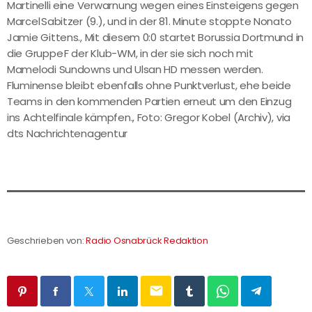
Martinelli eine Verwarnung wegen eines Einsteigens gegen
Marcel Sabitzer (9.), und in der 81. Minute stoppte Nonato
Jamie Gittens., Mit diesem 0:0 startet Borussia Dortmund in
die Gruppe F der Klub-WM, in der sie sich noch mit
Mamelodi Sundowns und Ulsan HD messen werden.
Fluminense bleibt ebenfalls ohne Punktverlust, ehe beide
Teams in den kommenden Partien erneut um den Einzug
ins Achtelfinale kämpfen., Foto: Gregor Kobel (Archiv), via
dts Nachrichtenagentur
Geschrieben von:
Radio Osnabrück Redaktion
email