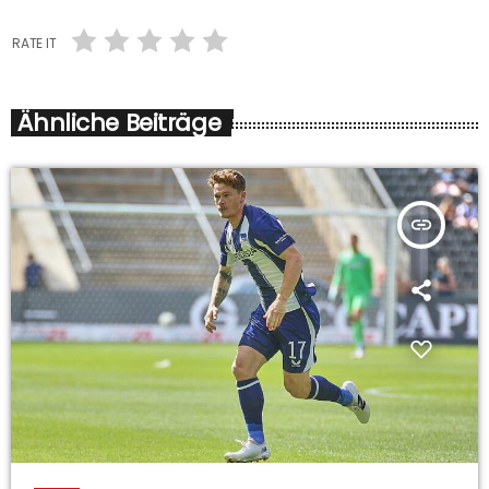
RATE IT
Ähnliche Beiträge
insert_link