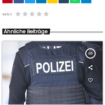
RATE IT
Ähnliche Beiträge
insert_link