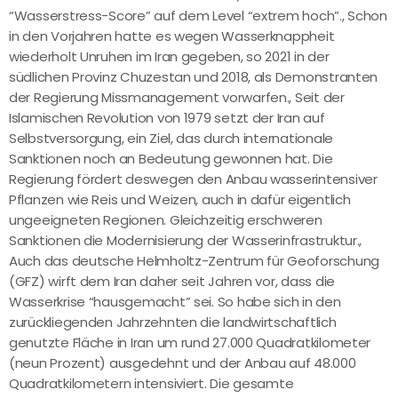
“Wasserstress-Score” auf dem Level “extrem hoch”., Schon
in den Vorjahren hatte es wegen Wasserknappheit
wiederholt Unruhen im Iran gegeben, so 2021 in der
südlichen Provinz Chuzestan und 2018, als Demonstranten
der Regierung Missmanagement vorwarfen., Seit der
Islamischen Revolution von 1979 setzt der Iran auf
Selbstversorgung, ein Ziel, das durch internationale
Sanktionen noch an Bedeutung gewonnen hat. Die
Regierung fördert deswegen den Anbau wasserintensiver
Pflanzen wie Reis und Weizen, auch in dafür eigentlich
ungeeigneten Regionen. Gleichzeitig erschweren
Sanktionen die Modernisierung der Wasserinfrastruktur.,
Auch das deutsche Helmholtz-Zentrum für Geoforschung
(GFZ) wirft dem Iran daher seit Jahren vor, dass die
Wasserkrise “hausgemacht” sei. So habe sich in den
zurückliegenden Jahrzehnten die landwirtschaftlich
genutzte Fläche in Iran um rund 27.000 Quadratkilometer
(neun Prozent) ausgedehnt und der Anbau auf 48.000
Quadratkilometern intensiviert. Die gesamte