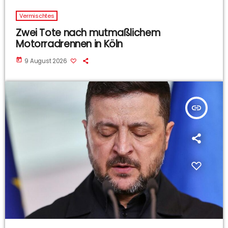
Vermischtes
Zwei Tote nach mutmaßlichem
Motorradrennen in Köln
today
9 August 2026
insert_link