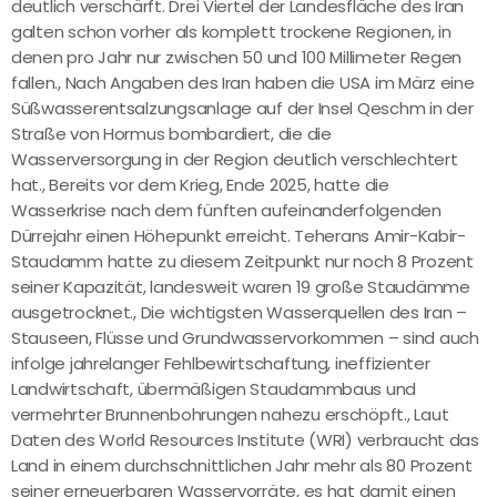
deutlich verschärft. Drei Viertel der Landesfläche des Iran
galten schon vorher als komplett trockene Regionen, in
denen pro Jahr nur zwischen 50 und 100 Millimeter Regen
fallen., Nach Angaben des Iran haben die USA im März eine
Süßwasserentsalzungsanlage auf der Insel Qeschm in der
Straße von Hormus bombardiert, die die
Wasserversorgung in der Region deutlich verschlechtert
hat., Bereits vor dem Krieg, Ende 2025, hatte die
Wasserkrise nach dem fünften aufeinanderfolgenden
Dürrejahr einen Höhepunkt erreicht. Teherans Amir-Kabir-
Staudamm hatte zu diesem Zeitpunkt nur noch 8 Prozent
seiner Kapazität, landesweit waren 19 große Staudämme
ausgetrocknet., Die wichtigsten Wasserquellen des Iran –
Stauseen, Flüsse und Grundwasservorkommen – sind auch
infolge jahrelanger Fehlbewirtschaftung, ineffizienter
Landwirtschaft, übermäßigen Staudammbaus und
vermehrter Brunnenbohrungen nahezu erschöpft., Laut
Daten des World Resources Institute (WRI) verbraucht das
Land in einem durchschnittlichen Jahr mehr als 80 Prozent
seiner erneuerbaren Wasservorräte, es hat damit einen