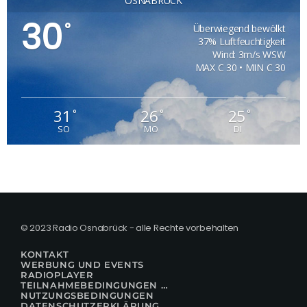
OSNABRÜCK
30
°
Überwiegend bewölkt
37% Luftfeuchtigkeit
Wind: 3m/s WSW
MAX C 30 • MIN C 30
31
26
25
°
°
°
SO
MO
DI
© 2023 Radio Osnabrück - alle Rechte vorbehalten
KONTAKT
WERBUNG UND EVENTS
RADIOPLAYER
TEILNAHMEBEDINGUNGEN FÜR GEWINNSPIELE
NUTZUNGSBEDINGUNGEN
DATENSCHUTZERKLÄRUNG