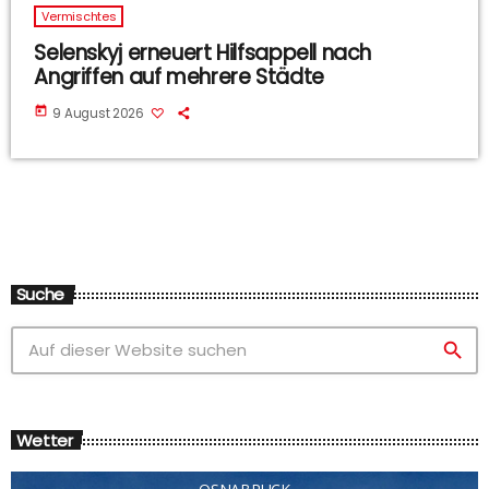
Vermischtes
Selenskyj erneuert Hilfsappell nach
Angriffen auf mehrere Städte
today
9 August 2026
Suche
search
Wetter