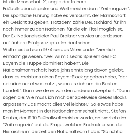
ist die Mannschaft?”, sagte der frühere
Fußballnationalspieler und Weltmeister dem “Zeitmagazin”.
Die sportliche Führung habe es versäumt, der Mannschaft
ein Gesicht zu geben. Trotzdem zähle Deutschland für ihn
noch immer zu den Nationen, für die ein Titel möglich ist.,
Der Ex-Nationalspieler Paul Breitner verwies unterdessen
auf frühere Erfolgsrezepte. Im deutschen
Weltmeisterteam 1974 sei das Miteinander “ziemlich
einfach” gewesen, “weil wir mit sechs Spielern des FC
Bayern die Truppe dominiert haben”. Die
Nationalmannschaft habe jahrzehntelang davon gelebt,
dass es meistens einen Bayern-Block gegeben habe, “der
natürlich nur etwas nutzt, wenn es sich um die Besten
handelt”. Dann werde er von den anderen akzeptiert. “Dann
sagen die: Wie muss ich mich der Spielweise dieses Blocks
anpassen? Das macht alles viel leichter.” So etwas habe
man im Moment in der Nationalmannschaft nicht., Stefan
Reuter, der 1990 Fußballweltmeister wurde, antwortete im
“Zeitmagazin” auf die Frage, welchen Eindruck er von der
Hierarchie im derzeitigen Nationalteam habe: “So richtig