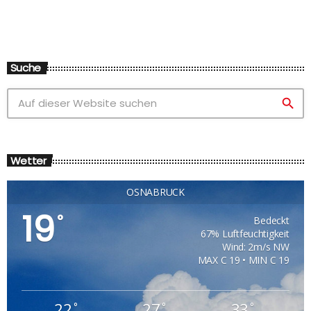
Suche
search
Wetter
OSNABRÜCK
19
°
Bedeckt
67% Luftfeuchtigkeit
Wind: 2m/s NW
MAX C 19 • MIN C 19
22
27
33
°
°
°