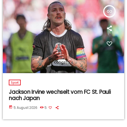
insert_link
Sport
Jackson Irvine wechselt vom FC St. Pauli
nach Japan
today
5 August 2026
5