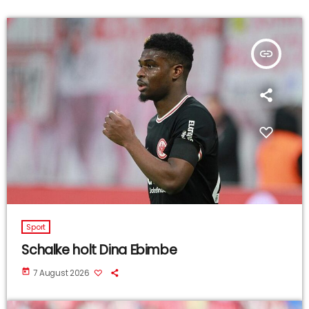
insert_link
Sport
Schalke holt Dina Ebimbe
today
7 August 2026