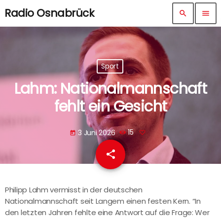
Radio Osnabrück
search
menu
Sport
Lahm: Nationalmannschaft
fehlt ein Gesicht
3 Juni 2026
15
today
share
email
Philipp Lahm vermisst in der deutschen
Nationalmannschaft seit Langem einen festen Kern. “In
den letzten Jahren fehlte eine Antwort auf die Frage: Wer