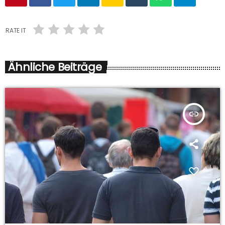
RATE IT
Ähnliche Beiträge
insert_link