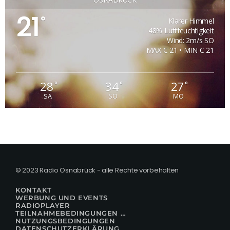
21
°
Klarer Himmel
48% Luftfeuchtigkeit
Wind: 2m/s SO
MAX C 21 • MIN C 21
28
34
27
°
°
°
SA
SO
MO
© 2023 Radio Osnabrück - alle Rechte vorbehalten
KONTAKT
WERBUNG UND EVENTS
RADIOPLAYER
TEILNAHMEBEDINGUNGEN FÜR GEWINNSPIELE
NUTZUNGSBEDINGUNGEN
DATENSCHUTZERKLÄRUNG