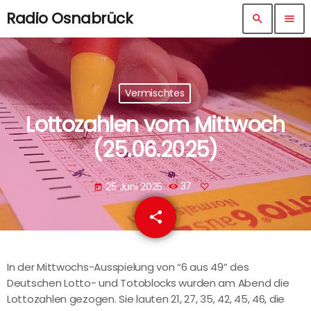
Radio Osnabrück
search
menu
Vermischtes
Lottozahlen vom Mittwoch
(25.06.2025)
25 Juni 2025
37
today
share
email
In der Mittwochs-Ausspielung von “6 aus 49” des
Deutschen Lotto- und Totoblocks wurden am Abend die
Lottozahlen gezogen. Sie lauten 21, 27, 35, 42, 45, 46, die