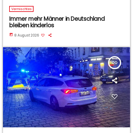
Vermischtes
Immer mehr Männer in Deutschland
bleiben kinderlos
today
8 August 2026
insert_link