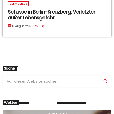
Vermischtes
Schüsse in Berlin-Kreuzberg: Verletzter
außer Lebensgefahr
today
8 August 2026
Suche
search
Wetter
OSNABRÜCK