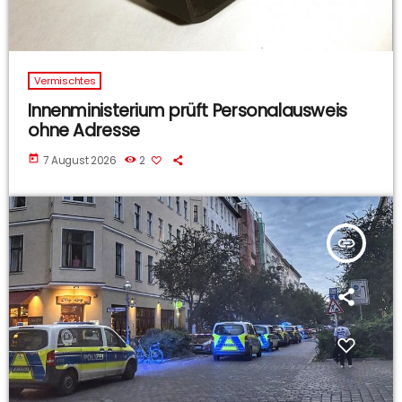
Vermischtes
Innenministerium prüft Personalausweis
ohne Adresse
today
7 August 2026
2
insert_link