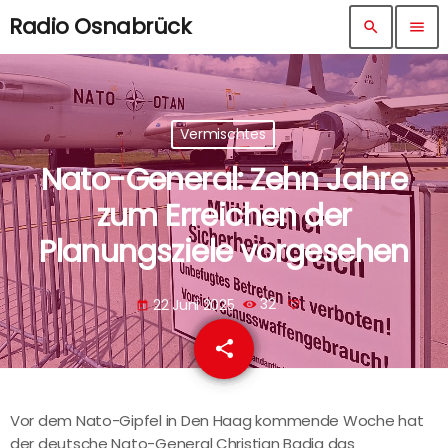
Radio Osnabrück
search
menu
Vermischtes
Nato-General: Zehn Jahre
zum Erreichen der
Planungsziele vorgesehen
22 Juni 2025
32
today
share
email
Vor dem Nato-Gipfel in Den Haag kommende Woche hat
der deutsche Nato-General Christian Badia das