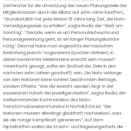
Zeitfenster für die Umsetzung der neuen Planungsziele der
Mitgliedstaaten durch die Allianz auf zehn Jahre beziffert.,
“Grundsätzlich hat jede Nation 19 Jahre lang Zeit, die Nato-
Verteidigungsziele zu erfüllen”, sagte Badia der “Welt am
Sonntag”. “Gerade, wenn es um Personalaufwuchs und
Personalgewinnung geht, ist ein langer Planungskorridor
nötig.” Diesmal habe man angesichts der russischen
Bedrohung jedoch “sogenannte Epochen definiert, in
denen bestimmte Meilensteine erreicht sein müssen”.
Vereinfacht gesagt, sollte ein Großteil der Ziele in den
nächsten zehn Jahren geschafft sein., Die Nato verlange
von den Nationen keine konkret bestimmten Beiträge,
sondern Effekte. “Wie die erreicht werden, liegt in der
souveränen Hoheit der jeweiligen Nation”, sagte Badia, der
stellvertretender Kommandeur des Nato-
Transformationskommandos in Norfolk/USA ist. “Die
Nationen müssen allerdings glaubhaft nachweisen, dass
sie die nötige Kampfkraft generieren.”, Auf dem
Gipfeltreffen wollen die Staats- und Regierungschefs die