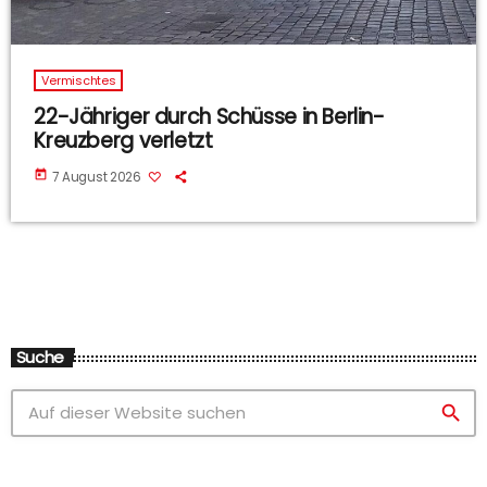
Vermischtes
22-Jähriger durch Schüsse in Berlin-
Kreuzberg verletzt
today
7 August 2026
Suche
search