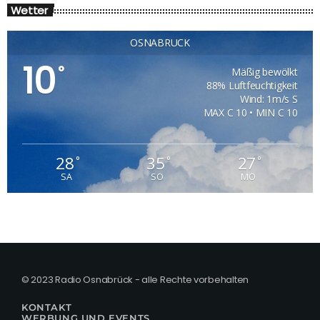
Wetter
OSNABRÜCK
10
°
Mäßig bewölkt
88% Luftfeuchtigkeit
Wind: 1m/s S
MAX C 10 • MIN C 10
28
35
27
°
°
°
SA
SO
MO
© 2023 Radio Osnabrück - alle Rechte vorbehalten
KONTAKT
WERBUNG UND EVENTS