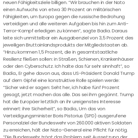
neuen Fähigkeitsziele billigen. “Wir brauchen in der Nato
einen Aufwuchs von etwa 30 Prozent an militärischen
Fähigkeiten, um Europa gegen die russische Bedrohung
verteidigen und alle weiteren Aufgaben bis hin zum Anti-
Terror-Kampf erledigen zu können”, sagte Badia. Daraus
leite sich unmittelbar ein Ausgabenziel von 3,5 Prozent des
jeweiligen Bruttoinlandsprodukts der Mitgliedstaaten ab.
“Hinzu kommen 1,5 Prozent, die in gesamtstaatliche
Resilienz fließen sollen: in Straßen, Schienen, Krankenhäuser
oder den Cyberschutz. Ich halte das für sehr sinnhaft”, so
Badia., Er gehe davon aus, dass US-Präsident Donald Trump
auf dem Gipfel eine konstruktive Rolle spielen werde:
“Sicher wird er sagen: Seht her, ich habe fünf Prozent
gesagt, jetzt machen das alle. Das sei ihm gegönnt. Trump
hat die Europäer letztlich an ihr ureigenstes Interesse
erinnert: ihre Sicherheit”, so Badia., Um das von
Verteidigungsminister Boris Pistorius (SPD) ausgerufene
Personalziel der Bundeswehr von 260.000 aktiven Soldaten
zu erreichen, hält der Nato-General eine Pflicht für nötig.
“Die Bundeswehr trägt das Problem seit Aussetzung der