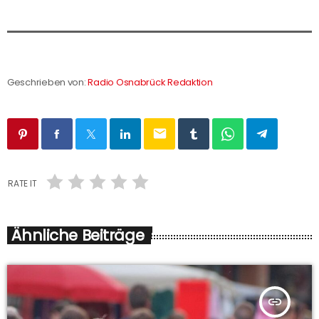
Geschrieben von:
Radio Osnabrück Redaktion
email
RATE IT
Ähnliche Beiträge
insert_link