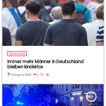
Vermischtes
Immer mehr Männer in Deutschland
bleiben kinderlos
today
8 August 2026
2
insert_link