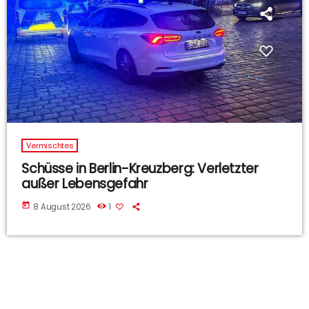
Vermischtes
Schüsse in Berlin-Kreuzberg: Verletzter
außer Lebensgefahr
today
8 August 2026
1