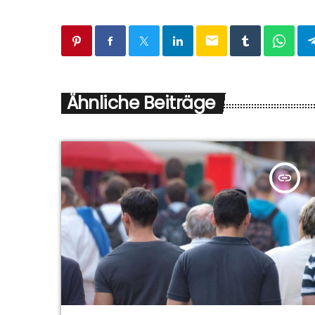
email
Ähnliche Beiträge
insert_link