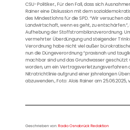
CSU-Politiker., Für den Fall, dass sich Ausnah
Rainer eine Diskussion mit dem sozialdemokrati
des Mindestlohns für die SPD. “Wir versuchen 
Landwirtschaft, wenn es geht, zu entschärfen.”,
Aufhebung der Stoffstrombilanzverordnung. Um
vermehrter Überdüngung und steigender Trinkwa
Verordnung habe nicht viel außer bürokratisch
nun die Düngeverordnung “praxisnah und tauglich
machbar sind und das Grundwasser geschützt w
worden, um ein Vertragsverletzungsverfahren
Nitratrichtlinie aufgrund einer jahrelangen Ü
abzuwenden., Foto: Alois Rainer am 25.06.2025,
Geschrieben von:
Radio Osnabrück Redaktion