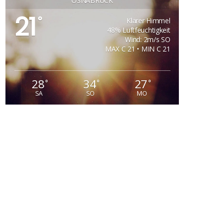
OSNABRÜCK
21
°
Klarer Himmel
48% Luftfeuchtigkeit
Wind: 2m/s SO
MAX C 21 • MIN C 21
28
34
27
°
°
°
SA
SO
MO