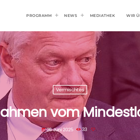
PROGRAMM
NEWS
MEDIATHEK
WIR Ü
Vermischtes
snahmen vom Mindestlo
26 Juni 2025
33
today