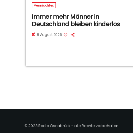
Vermischtes
Immer mehr Männer in
Deutschland bleiben kinderlos
8 August 2026
today
© 2023 Radio Osnabrück - alle Rechte vorbehalten