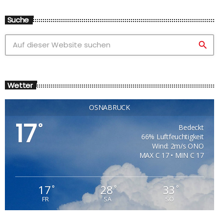
Suche
search
Wetter
OSNABRÜCK
17
°
Bedeckt
66% Luftfeuchtigkeit
Wind: 2m/s ONO
MAX C 17 • MIN C 17
17
28
33
°
°
°
FR
SA
SO