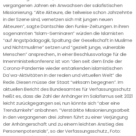
vergangenen Jahren ein Anwachsen der salafistischen
Missionierung. “Alte Akteure, die teilweise schon Jahrzehnte
in der Szene sind, vernetzen sich mit jungen neuen
Akteuren”, sagte Dantschke den Funke-Zeitungen. In ihren
sogenannten “Islam-Seminaren” würden die Islamisten
“auf Angstpädagogik, Spaltung der Gesellschaft in Muslime
und Nichtmuslime” setzen und “gezielt junge, vulnerable
Menschen” ansprechen., In einer Beschlussvorlage für die
Innenministerkonferenz ist von “den seit dem Ende der
Corona-Pandemie wieder erstarkenden islamistischen
Da`wa-Aktivitäten in der realen und virtuellen Welt” die
Rede. Diesen müsse der Staat “wirksam begegnen”. Im
aktuellen Bericht des Bundesamtes für Verfassungsschutz
heißt es, dass die Zahl der Anhänger im Salafismus seit 2021
leicht zurückgegangen sei, nun könnte sich “aber eine
Trendumkehr” anbahnen. “Verstärkte Missionierungsarbeit
in den vergangenen drei Jahren führt zu einer Verjüngung
der Anhängerschaft und zu einem leichten Anstieg des
Personenpotenzials”, so der Verfassungsschutz., Foto: