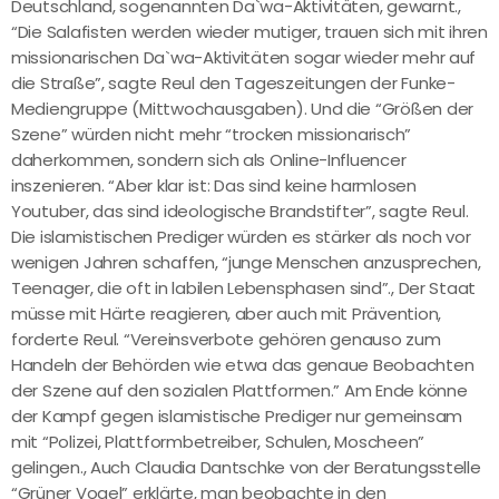
Deutschland, sogenannten Da`wa-Aktivitäten, gewarnt.,
“Die Salafisten werden wieder mutiger, trauen sich mit ihren
missionarischen Da`wa-Aktivitäten sogar wieder mehr auf
die Straße”, sagte Reul den Tageszeitungen der Funke-
Mediengruppe (Mittwochausgaben). Und die “Größen der
Szene” würden nicht mehr “trocken missionarisch”
daherkommen, sondern sich als Online-Influencer
inszenieren. “Aber klar ist: Das sind keine harmlosen
Youtuber, das sind ideologische Brandstifter”, sagte Reul.
Die islamistischen Prediger würden es stärker als noch vor
wenigen Jahren schaffen, “junge Menschen anzusprechen,
Teenager, die oft in labilen Lebensphasen sind”., Der Staat
müsse mit Härte reagieren, aber auch mit Prävention,
forderte Reul. “Vereinsverbote gehören genauso zum
Handeln der Behörden wie etwa das genaue Beobachten
der Szene auf den sozialen Plattformen.” Am Ende könne
der Kampf gegen islamistische Prediger nur gemeinsam
mit “Polizei, Plattformbetreiber, Schulen, Moscheen”
gelingen., Auch Claudia Dantschke von der Beratungsstelle
“Grüner Vogel” erklärte, man beobachte in den