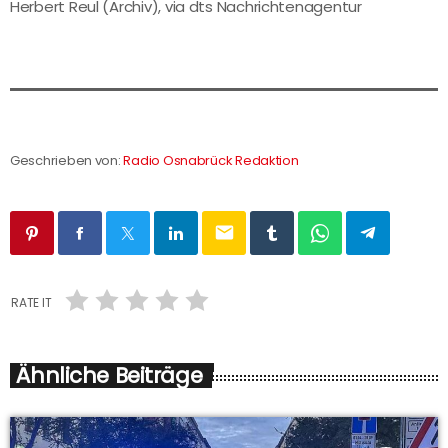
Herbert Reul (Archiv), via dts Nachrichtenagentur
Geschrieben von:
Radio Osnabrück Redaktion
email
RATE IT
Ähnliche Beiträge