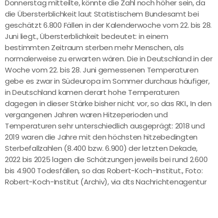
Donnerstag mitteilte, könnte die Zahl noch höher sein, da
die Übersterblichkeit laut Statistischem Bundesamt bei
geschätzt 6.800 Fällen in der Kalenderwoche vom 22. bis 28.
Juni liegt., Übersterblichkeit bedeutet: in einem
bestimmten Zeitraum sterben mehr Menschen, als
normalerweise zu erwarten wären. Die in Deutschland in der
Woche vom 22. bis 28. Juni gemessenen Temperaturen
gebe es zwar in Südeuropa im Sommer durchaus häufiger,
in Deutschland kamen derart hohe Temperaturen
dagegen in dieser Stärke bisher nicht vor, so das RKI., In den
vergangenen Jahren waren Hitzeperioden und
Temperaturen sehr unterschiedlich ausgeprägt: 2018 und
2019 waren die Jahre mit den höchsten hitzebedingten
Sterbefallzahlen (8.400 bzw. 6.900) der letzten Dekade,
2022 bis 2025 lagen die Schätzungen jeweils bei rund 2.600
bis 4.900 Todesfällen, so das Robert-Koch-Institut., Foto:
Robert-Koch-Institut (Archiv), via dts Nachrichtenagentur