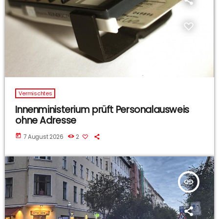
Vermischtes
Innenministerium prüft Personalausweis
ohne Adresse
today
7 August 2026
2
insert_link