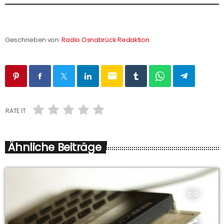
Geschrieben von:
Radio Osnabrück Redaktion
email
RATE IT
Ähnliche Beiträge
insert_link