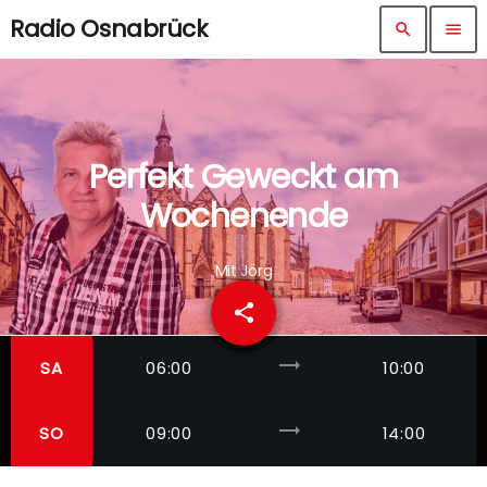
Radio Osnabrück
search
menu
Perfekt Geweckt am
Wochenende
Mit Jörg
share
email
trending_flat
SA
06:00
10:00
trending_flat
SO
09:00
14:00