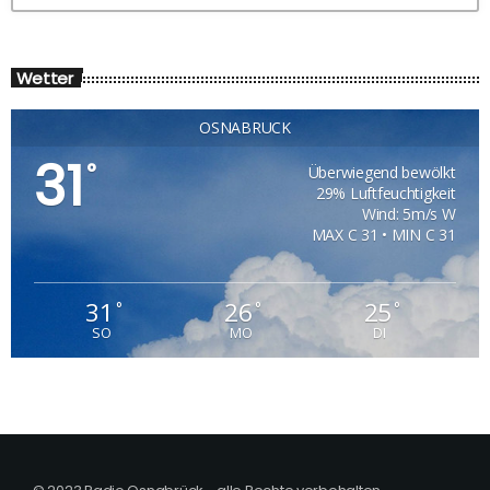
Wetter
OSNABRÜCK
31
°
Überwiegend bewölkt
29% Luftfeuchtigkeit
Wind: 5m/s W
MAX C 31 • MIN C 31
31
26
25
°
°
°
SO
MO
DI