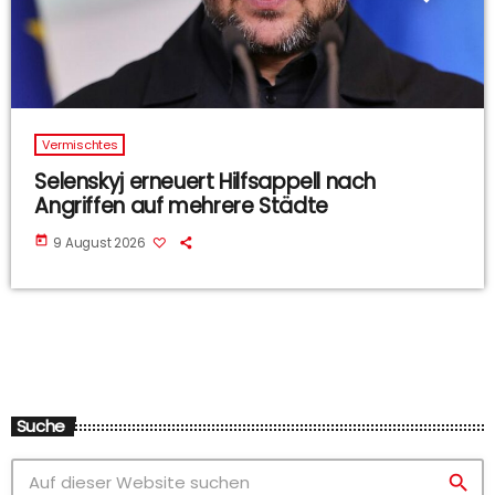
Vermischtes
Selenskyj erneuert Hilfsappell nach
Angriffen auf mehrere Städte
today
9 August 2026
Suche
search