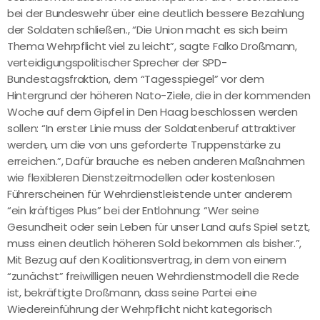
bei der Bundeswehr über eine deutlich bessere Bezahlung
der Soldaten schließen., “Die Union macht es sich beim
Thema Wehrpflicht viel zu leicht”, sagte Falko Droßmann,
verteidigungspolitischer Sprecher der SPD-
Bundestagsfraktion, dem “Tagesspiegel” vor dem
Hintergrund der höheren Nato-Ziele, die in der kommenden
Woche auf dem Gipfel in Den Haag beschlossen werden
sollen: “In erster Linie muss der Soldatenberuf attraktiver
werden, um die von uns geforderte Truppenstärke zu
erreichen.”, Dafür brauche es neben anderen Maßnahmen
wie flexibleren Dienstzeitmodellen oder kostenlosen
Führerscheinen für Wehrdienstleistende unter anderem
“ein kräftiges Plus” bei der Entlohnung: “Wer seine
Gesundheit oder sein Leben für unser Land aufs Spiel setzt,
muss einen deutlich höheren Sold bekommen als bisher.”,
Mit Bezug auf den Koalitionsvertrag, in dem von einem
“zunächst” freiwilligen neuen Wehrdienstmodell die Rede
ist, bekräftigte Droßmann, dass seine Partei eine
Wiedereinführung der Wehrpflicht nicht kategorisch