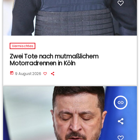
Vermischtes
Zwei Tote nach mutmaßlichem
Motorradrennen in Köln
today
9 August 2026
insert_link