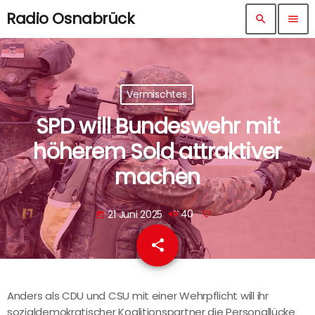
Radio Osnabrück
search
menu
Vermischtes
SPD will Bundeswehr mit
höherem Sold attraktiver
machen
21 Juni 2025
40
today
share
email
Anders als CDU und CSU mit einer Wehrpflicht will ihr
sozialdemokratischer Koalitionspartner die Personallücke