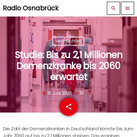
Radio Osnabrück
search
menu
Vermischtes
Studie: Bis zu 2,1 Millionen
Demenzkranke bis 2060
erwartet
15 Juni 2026
19
today
share
email
Die Zahl der Demenzkranken in Deutschland könnte bis zum
Jahr 2060 auf bis zu 2,1 Millionen steigen. Das ergaben