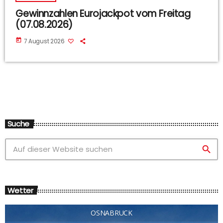
Gewinnzahlen Eurojackpot vom Freitag
(07.08.2026)
today
7 August 2026
Suche
search
Wetter
OSNABRÜCK