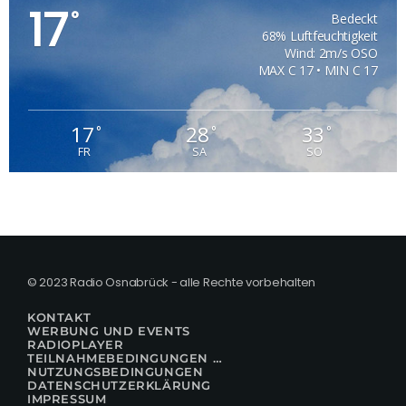
17
°
Bedeckt
68% Luftfeuchtigkeit
Wind: 2m/s OSO
MAX C 17 • MIN C 17
17
28
33
°
°
°
FR
SA
SO
© 2023 Radio Osnabrück - alle Rechte vorbehalten
KONTAKT
WERBUNG UND EVENTS
RADIOPLAYER
TEILNAHMEBEDINGUNGEN FÜR GEWINNSPIELE
NUTZUNGSBEDINGUNGEN
DATENSCHUTZERKLÄRUNG
IMPRESSUM