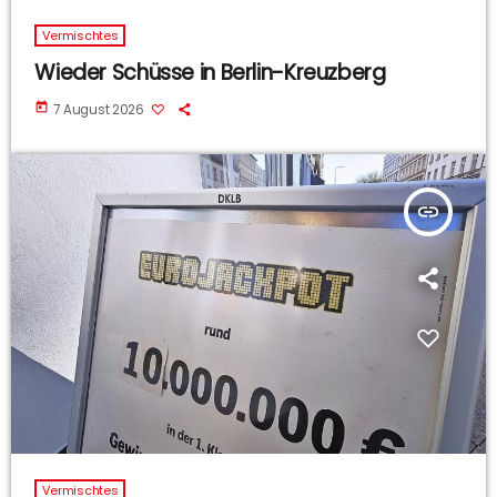
Vermischtes
Wieder Schüsse in Berlin-Kreuzberg
today
7 August 2026
insert_link
Vermischtes