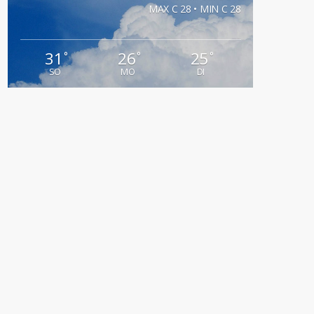
MAX C 28 • MIN C 28
31
26
25
°
°
°
SO
MO
DI