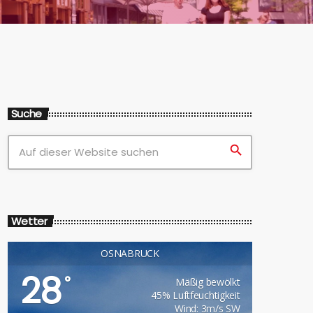
Suche
search
Wetter
OSNABRÜCK
28
°
Mäßig bewölkt
45% Luftfeuchtigkeit
Wind: 3m/s SW