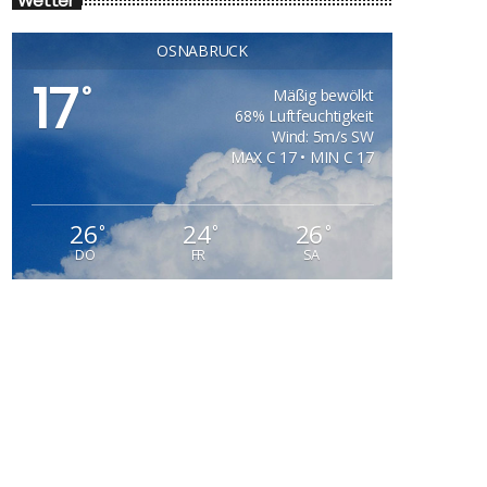
Wetter
OSNABRÜCK
17
°
Mäßig bewölkt
68% Luftfeuchtigkeit
Wind: 5m/s SW
MAX C 17 • MIN C 17
26
24
26
°
°
°
DO
FR
SA