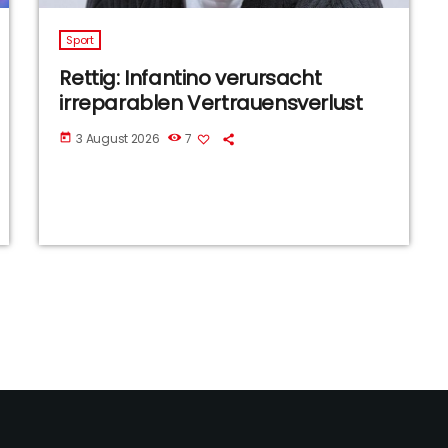
Sport
Rettig: Infantino verursacht
irreparablen Vertrauensverlust
3 August 2026
7
today