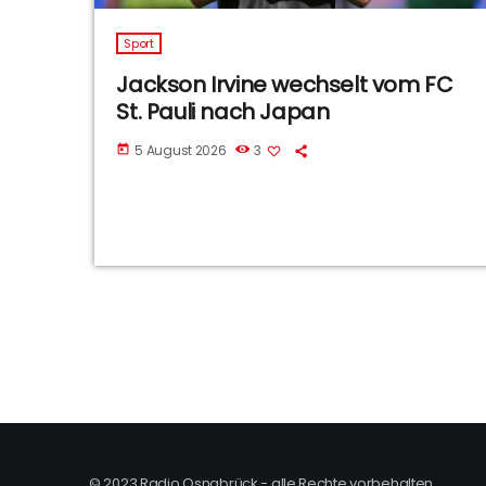
Sport
Jackson Irvine wechselt vom FC
St. Pauli nach Japan
5 August 2026
3
today
© 2023 Radio Osnabrück - alle Rechte vorbehalten