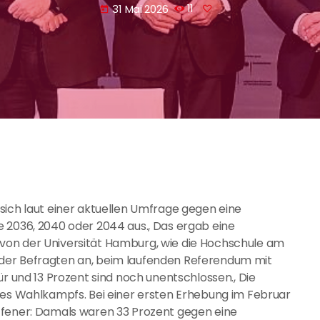
31 Mai 2026
11
today
sich laut einer aktuellen Umfrage gegen eine
 2036, 2040 oder 2044 aus., Das ergab eine
von der Universität Hamburg, wie die Hochschule am
der Befragten an, beim laufenden Referendum mit
ür und 13 Prozent sind noch unentschlossen., Die
des Wahlkampfs. Bei einer ersten Erhebung im Februar
ffener: Damals waren 33 Prozent gegen eine