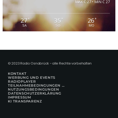
MAX C 27 • MIN C 27
27
35
26
°
°
°
SA
SO
MO
© 2023 Radio Osnabrück - alle Rechte vorbehalten
KONTAKT
WERBUNG UND EVENTS
RADIOPLAYER
TEILNAHMEBEDINGUNGEN FÜR GEWINNSPIELE
NUTZUNGSBEDINGUNGEN
DATENSCHUTZERKLÄRUNG
IMPRESSUM
KI TRANSPARENZ