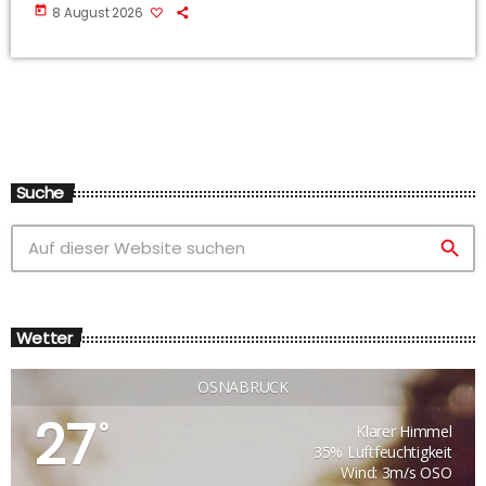
today
8 August 2026
Suche
search
Wetter
OSNABRÜCK
27
°
Klarer Himmel
35% Luftfeuchtigkeit
Wind: 3m/s OSO