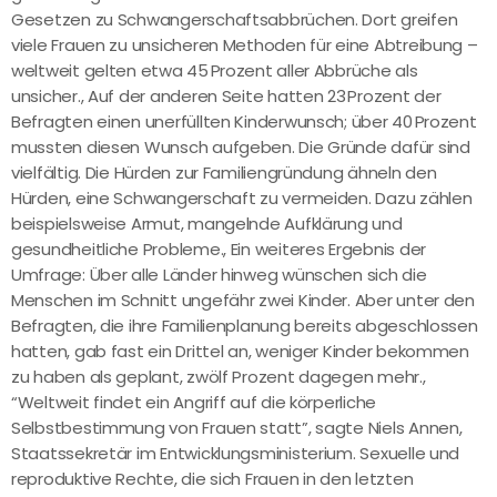
Gesetzen zu Schwangerschaftsabbrüchen. Dort greifen
viele Frauen zu unsicheren Methoden für eine Abtreibung –
weltweit gelten etwa 45 Prozent aller Abbrüche als
unsicher., Auf der anderen Seite hatten 23 Prozent der
Befragten einen unerfüllten Kinderwunsch; über 40 Prozent
mussten diesen Wunsch aufgeben. Die Gründe dafür sind
vielfältig. Die Hürden zur Familiengründung ähneln den
Hürden, eine Schwangerschaft zu vermeiden. Dazu zählen
beispielsweise Armut, mangelnde Aufklärung und
gesundheitliche Probleme., Ein weiteres Ergebnis der
Umfrage: Über alle Länder hinweg wünschen sich die
Menschen im Schnitt ungefähr zwei Kinder. Aber unter den
Befragten, die ihre Familienplanung bereits abgeschlossen
hatten, gab fast ein Drittel an, weniger Kinder bekommen
zu haben als geplant, zwölf Prozent dagegen mehr.,
“Weltweit findet ein Angriff auf die körperliche
Selbstbestimmung von Frauen statt”, sagte Niels Annen,
Staatssekretär im Entwicklungsministerium. Sexuelle und
reproduktive Rechte, die sich Frauen in den letzten