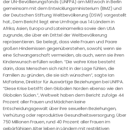
der UN-Bevölkerungsfonds (UNFPA) am Mittwoch in Berlin
gemeinsam mit dem Entwicklungsministerium (BMZ) und
der Deutschen Stiftung Weltbevölkerung (DSW) vorgestellt
hat., Dem Bericht liegt eine Umfrage aus 14 Ländern in
Afrika, Asien, Europa und Lateinamerika sowie den USA
zugrunde, die über ein Drittel der Weltbevölkerung
repräsentieren. Sie belegt, dass viele Frauen und Paare
großen Hindernissen gegenüberstehen, sowohl, wenn sie
eine Schwangerschaft vermeiden, als auch, wenn sie ihren
Kinderwunsch erfüllen wollen. “Die wahre Krise besteht
darin, dass Menschen sich nicht in der Lage fühlen, die
Familien zu gründen, die sie sich wünschen”, sagte Ian
McFarlane, Direktor für Auswärtige Beziehungen bei UNFPA.
“Diese Krise betrifft den Globalen Norden ebenso wie den
Globalen Süden.”, Weltweit haben dem Bericht zufolge 44
Prozent aller Frauen und Mädchen keine
Entscheidungsgewalt über ihre sexuellen Beziehungen,
Verhütung oder reproduktive Gesundheitsversorgung. Über
750 Millionen Frauen, rund 40 Prozent aller Frauen im
gebärfähigen Alter leben in Ländern mit restriktiven