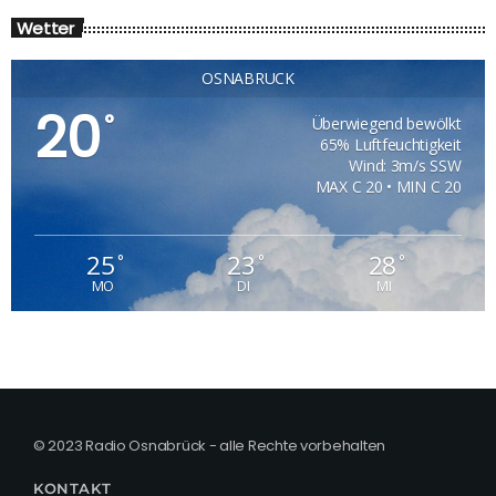
Wetter
OSNABRÜCK
20
°
Überwiegend bewölkt
65% Luftfeuchtigkeit
Wind: 3m/s SSW
MAX C 20 • MIN C 20
25
23
28
°
°
°
MO
DI
MI
© 2023 Radio Osnabrück - alle Rechte vorbehalten
KONTAKT