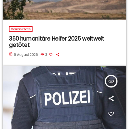
Vermischtes
350 humanitäre Helfer 2025 weltweit
getötet
today
9 August 2026
3
insert_link