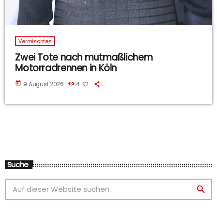
Vermischtes
Zwei Tote nach mutmaßlichem
Motorradrennen in Köln
today
9 August 2026
4
Suche
search