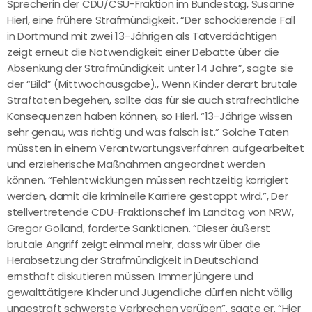
Sprecherin der CDU/CSU-Fraktion im Bundestag, Susanne
Hierl, eine frühere Strafmündigkeit. “Der schockierende Fall
in Dortmund mit zwei 13-Jährigen als Tatverdächtigen
zeigt erneut die Notwendigkeit einer Debatte über die
Absenkung der Strafmündigkeit unter 14 Jahre”, sagte sie
der “Bild” (Mittwochausgabe)., Wenn Kinder derart brutale
Straftaten begehen, sollte das für sie auch strafrechtliche
Konsequenzen haben können, so Hierl. “13-Jährige wissen
sehr genau, was richtig und was falsch ist.” Solche Taten
müssten in einem Verantwortungsverfahren aufgearbeitet
und erzieherische Maßnahmen angeordnet werden
können. “Fehlentwicklungen müssen rechtzeitig korrigiert
werden, damit die kriminelle Karriere gestoppt wird.”, Der
stellvertretende CDU-Fraktionschef im Landtag von NRW,
Gregor Golland, forderte Sanktionen. “Dieser äußerst
brutale Angriff zeigt einmal mehr, dass wir über die
Herabsetzung der Strafmündigkeit in Deutschland
ernsthaft diskutieren müssen. Immer jüngere und
gewalttätigere Kinder und Jugendliche dürfen nicht völlig
ungestraft schwerste Verbrechen verüben”, sagte er. “Hier