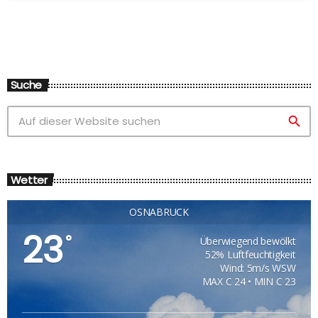
Suche
search
Wetter
OSNABRÜCK
23
°
Überwiegend bewölkt
52% Luftfeuchtigkeit
Wind: 5m/s WSW
MAX C 24 • MIN C 23