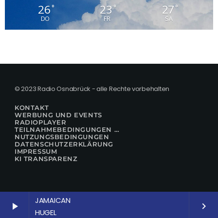
26
23
27
°
°
°
DO
FR
SA
© 2023 Radio Osnabrück - alle Rechte vorbehalten
KONTAKT
WERBUNG UND EVENTS
RADIOPLAYER
TEILNAHMEBEDINGUNGEN FÜR GEWINNSPIELE
NUTZUNGSBEDINGUNGEN
DATENSCHUTZERKLÄRUNG
IMPRESSUM
KI TRANSPARENZ
JAMAICAN
play_arrow
keyboard_arrow_right
HUGEL