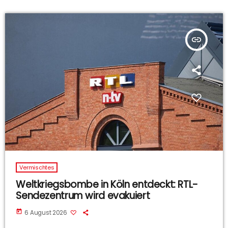
insert_link
Vermischtes
Weltkriegsbombe in Köln entdeckt: RTL-
Sendezentrum wird evakuiert
today
6 August 2026