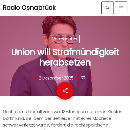
Radio Osnabrück
search
menu
Vermischtes
Union will Strafmündigkeit
herabsetzen
2 Dezember 2025
30
today
share
email
Nach dem Überfall von zwei 13-Jährigen auf einen Kiosk in
Dortmund, bei dem der Betreiber mit einer Machete
schwer verletzt wurde, fordert die rechtspolitische