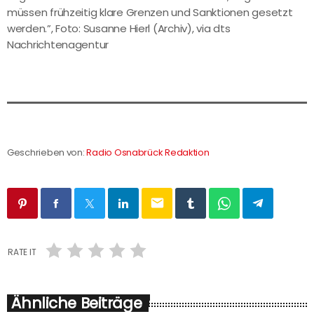
müssen frühzeitig klare Grenzen und Sanktionen gesetzt
werden.”, Foto: Susanne Hierl (Archiv), via dts
Nachrichtenagentur
Geschrieben von:
Radio Osnabrück Redaktion
email
RATE IT
Ähnliche Beiträge