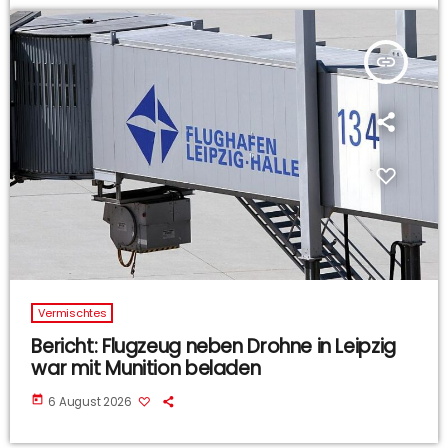
insert_link
Vermischtes
Bericht: Flugzeug neben Drohne in Leipzig
war mit Munition beladen
today
6 August 2026