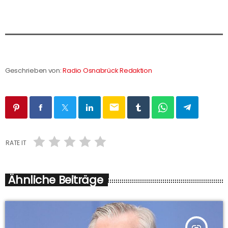
Geschrieben von:
Radio Osnabrück Redaktion
email
RATE IT
Ähnliche Beiträge
insert_link