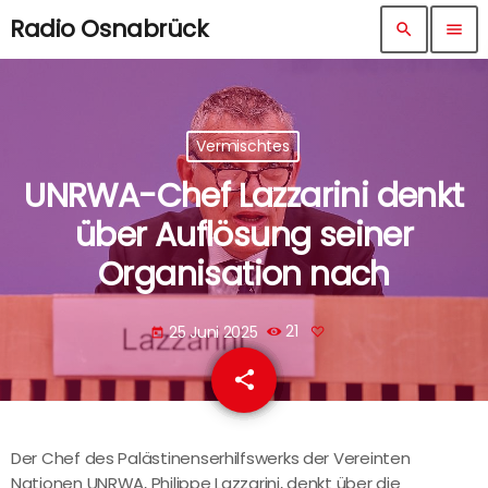
Radio Osnabrück
search
menu
Vermischtes
UNRWA-Chef Lazzarini denkt
über Auflösung seiner
Organisation nach
25 Juni 2025
21
today
share
email
Der Chef des Palästinenserhilfswerks der Vereinten
Nationen UNRWA, Philippe Lazzarini, denkt über die