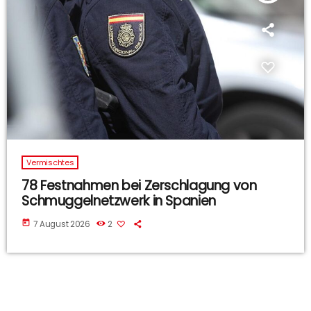
Vermischtes
78 Festnahmen bei Zerschlagung von
Schmuggelnetzwerk in Spanien
today
7 August 2026
2