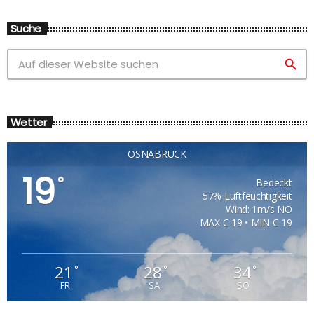
Suche
search
Wetter
OSNABRÜCK
19
°
Bedeckt
57% Luftfeuchtigkeit
Wind: 1m/s NO
MAX C 19 • MIN C 19
21
28
34
°
°
°
FR
SA
SO