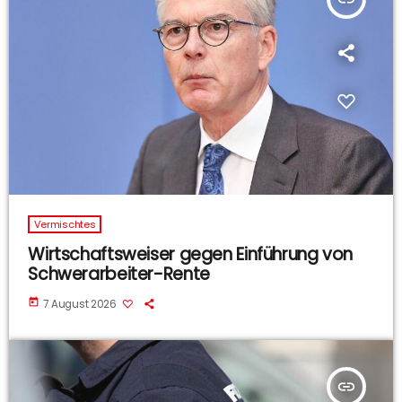
Vermischtes
Wirtschaftsweiser gegen Einführung von
Schwerarbeiter-Rente
today
7 August 2026
insert_link