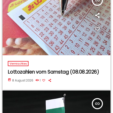
insert_link
Vermischtes
Lottozahlen vom Samstag (08.08.2026)
today
8 August 2026
1
insert_link