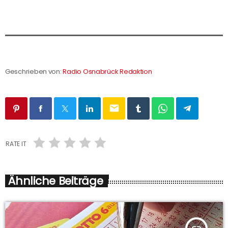
Geschrieben von:
Radio Osnabrück Redaktion
email
RATE IT
Ähnliche Beiträge