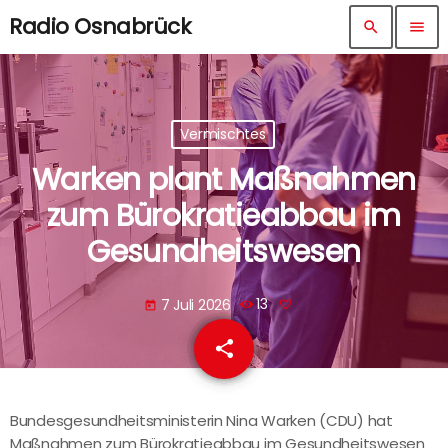
Radio Osnabrück
search
menu
Vermischtes
Warken plant Maßnahmen
zum Bürokratieabbau im
Gesundheitswesen
7 Juli 2026
13
today
share
email
Bundesgesundheitsministerin Nina Warken (CDU) hat
Maßnahmen zum Bürokratieabbau im Gesundheitswesen