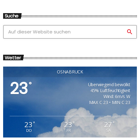
Suche
search
Wetter
OSNABRÜCK
23
°
Überwiegend bewölkt
45% Luftfeuchtigkeit
Wind: 6m/s W
MAX C 23 • MIN C 23
23
23
27
°
°
°
DO
FR
SA