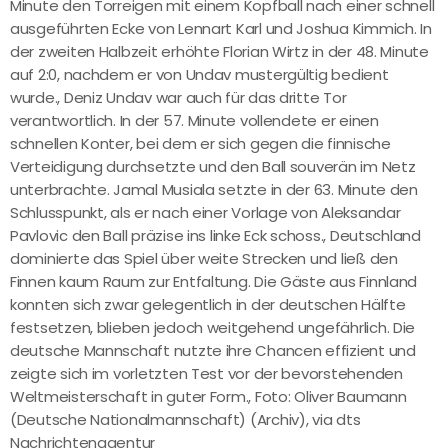
Minute den Torreigen mit einem Kopfball nach einer schnell
ausgeführten Ecke von Lennart Karl und Joshua Kimmich. In
der zweiten Halbzeit erhöhte Florian Wirtz in der 48. Minute
auf 2:0, nachdem er von Undav mustergültig bedient
wurde., Deniz Undav war auch für das dritte Tor
verantwortlich. In der 57. Minute vollendete er einen
schnellen Konter, bei dem er sich gegen die finnische
Verteidigung durchsetzte und den Ball souverän im Netz
unterbrachte. Jamal Musiala setzte in der 63. Minute den
Schlusspunkt, als er nach einer Vorlage von Aleksandar
Pavlovic den Ball präzise ins linke Eck schoss., Deutschland
dominierte das Spiel über weite Strecken und ließ den
Finnen kaum Raum zur Entfaltung. Die Gäste aus Finnland
konnten sich zwar gelegentlich in der deutschen Hälfte
festsetzen, blieben jedoch weitgehend ungefährlich. Die
deutsche Mannschaft nutzte ihre Chancen effizient und
zeigte sich im vorletzten Test vor der bevorstehenden
Weltmeisterschaft in guter Form., Foto: Oliver Baumann
(Deutsche Nationalmannschaft) (Archiv), via dts
Nachrichtenagentur