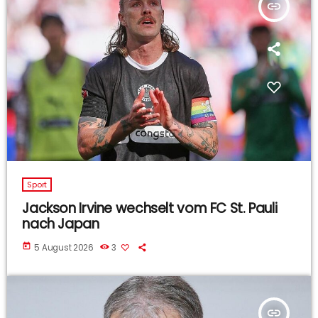
insert_link
Sport
Jackson Irvine wechselt vom FC St. Pauli
nach Japan
today
5 August 2026
3
insert_link