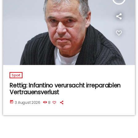
Sport
Rettig: Infantino verursacht irreparablen
Vertrauensverlust
today
3 August 2026
8