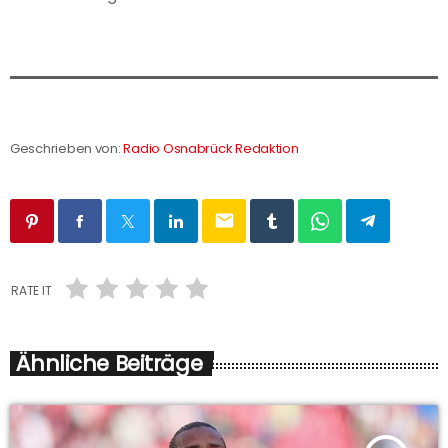
Geschrieben von:
Radio Osnabrück Redaktion
email
RATE IT
Ähnliche Beiträge