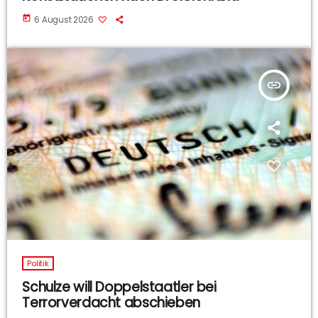
today
6 August 2026
insert_link
Politik
Schulze will Doppelstaatler bei
Terrorverdacht abschieben