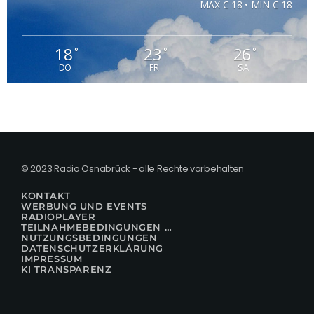
MAX C 18 • MIN C 18
18
23
26
°
°
°
DO
FR
SA
© 2023 Radio Osnabrück - alle Rechte vorbehalten
KONTAKT
WERBUNG UND EVENTS
RADIOPLAYER
TEILNAHMEBEDINGUNGEN FÜR GEWINNSPIELE
NUTZUNGSBEDINGUNGEN
DATENSCHUTZERKLÄRUNG
IMPRESSUM
KI TRANSPARENZ