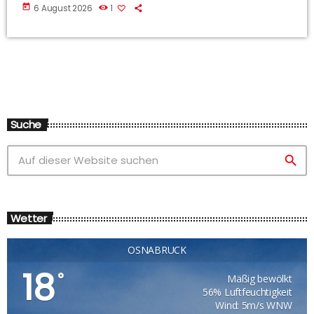
today
6 August 2026
1
Suche
search
Wetter
OSNABRÜCK
18
°
Mäßig bewölkt
56% Luftfeuchtigkeit
Wind: 5m/s WNW