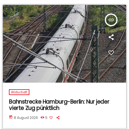
insert_link
Wirtschaft
Bahnstrecke Hamburg-Berlin: Nur jeder
vierte Zug pünktlich
today
8 August 2026
5