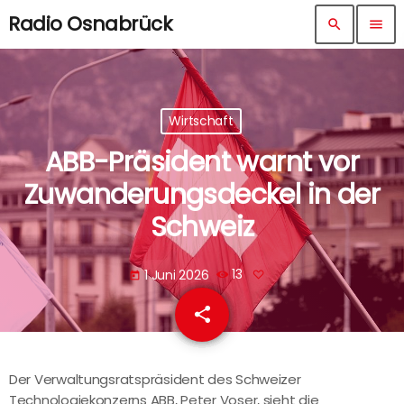
Radio Osnabrück
search
menu
Wirtschaft
ABB-Präsident warnt vor
Zuwanderungsdeckel in der
Schweiz
1 Juni 2026
13
today
share
email
Der Verwaltungsratspräsident des Schweizer
Technologiekonzerns ABB, Peter Voser, sieht die