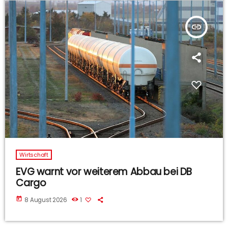
insert_link
Wirtschaft
EVG warnt vor weiterem Abbau bei DB
Cargo
today
8 August 2026
1