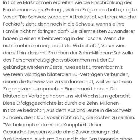
Initiative Maßnahmen ergreifen wie die Einschränkung des
Familiennachzugs. Gefragt, welche Folgen das hätte, sagte
Voser: “Die Schweiz würde an Attraktivität verlieren. Welche
Fachkraft zieht denn noch in die Schweiz, wenn sie ihre
Familie nicht mitbringen darf? Die allermeisten Zuwanderer
haben ja einen Arbeitsvertrag in der Tasche. Wenn die
nicht mehr kommen, leidet die Wirtschaft.”, Voser wies
darauf hin, dass mit Erreichen der Zehn-Millionen-Schwelle
das Personenfreizügigkeitsabkommen mit der EU
gekündigt werden müsste. “Dieses ist untrennbar mit
weiteren wichtigen bilateralen EU-Verträgen verbunden,
denen die Schweiz viel zu verdanken hat, weil wir so freien
Zugang zum europäischen Binnenmarkt haben. Die
bilateralen Verträge haben uns viel Wachstum gebracht.
Diese Erfolgsgeschichte ist durch die Zehn-Millionen-
Initiative bedroht.”, Aus dem Ausland Leute in die Schweiz
zu holen, dient laut Voser nicht dazu, die Kosten zu senken.
“Wir bekämpfen damit die Knappheit. Unser
Gesundheitswesen würde ohne Zuwanderung nicht
funktionieren. Auch am Bau und in der Gastronomie ginge