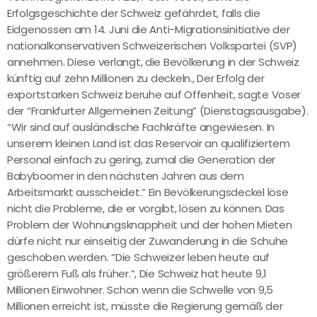
Erfolgsgeschichte der Schweiz gefährdet, falls die
Eidgenossen am 14. Juni die Anti-Migrationsinitiative der
nationalkonservativen Schweizerischen Volkspartei (SVP)
annehmen. Diese verlangt, die Bevölkerung in der Schweiz
künftig auf zehn Millionen zu deckeln., Der Erfolg der
exportstarken Schweiz beruhe auf Offenheit, sagte Voser
der “Frankfurter Allgemeinen Zeitung” (Dienstagsausgabe).
“Wir sind auf ausländische Fachkräfte angewiesen. In
unserem kleinen Land ist das Reservoir an qualifiziertem
Personal einfach zu gering, zumal die Generation der
Babyboomer in den nächsten Jahren aus dem
Arbeitsmarkt ausscheidet.” Ein Bevölkerungsdeckel löse
nicht die Probleme, die er vorgibt, lösen zu können. Das
Problem der Wohnungsknappheit und der hohen Mieten
dürfe nicht nur einseitig der Zuwanderung in die Schuhe
geschoben werden. “Die Schweizer leben heute auf
größerem Fuß als früher.”, Die Schweiz hat heute 9,1
Millionen Einwohner. Schon wenn die Schwelle von 9,5
Millionen erreicht ist, müsste die Regierung gemäß der