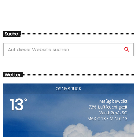
Suche
search
Wetter
OSNABRÜCK
13
°
Mäßig bewölkt
73% Luftfeuchtigkeit
Wind: 2m/s SO
MAX C 13 • MIN C 13