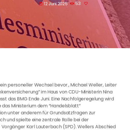
12 Juni 2025
53
today
n personeller Wechsel bevor., Michael Weller, Leiter
nkenversicherung” im Haus von CDU-Ministerin Nina
sst das BMG Ende Juni. Eine Nachfolgeregelung wird
te das Ministerium dem “Handelsblatt”
sition unter anderem für Grundsatzfragen zur
 und spielte eine zentrale Rolle bei der
Vorgänger Karl Lauterbach (SPD). Wellers Abschied