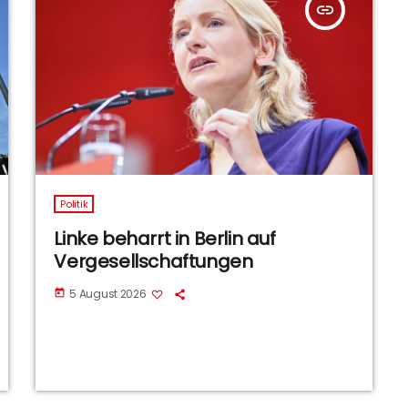
insert_link
Politik
Linke beharrt in Berlin auf
Vergesellschaftungen
5 August 2026
today