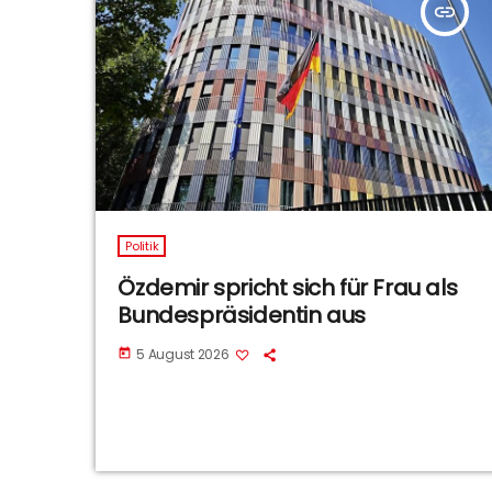
insert_link
Politik
Özdemir spricht sich für Frau als
Bundespräsidentin aus
5 August 2026
today