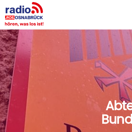
Abte
Bund