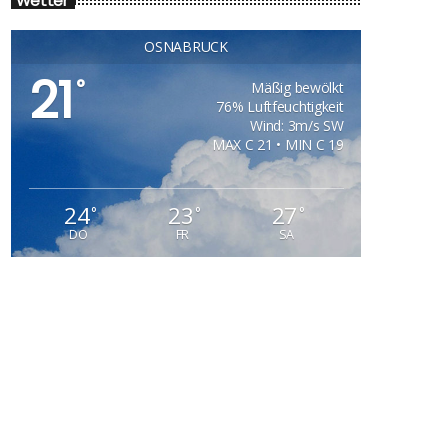
Wetter
OSNABRÜCK
21
°
Mäßig bewölkt
76% Luftfeuchtigkeit
Wind: 3m/s SW
MAX C 21 • MIN C 19
24
23
27
°
°
°
DO
FR
SA