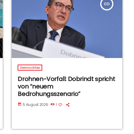
insert_link
Vermischtes
Drohnen-Vorfall: Dobrindt spricht
von “neuem
Bedrohungsszenario”
5 August 2026
1
today