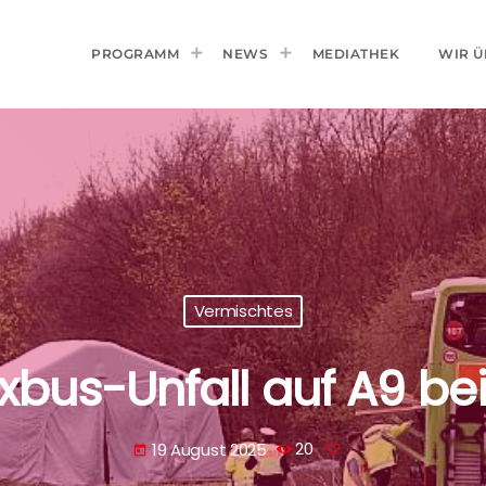
PROGRAMM
NEWS
MEDIATHEK
WIR Ü
Vermischtes
xbus-Unfall auf A9 be
19 August 2025
20
today