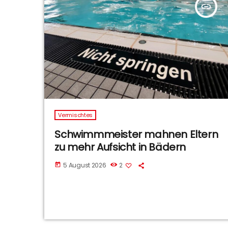
insert_link
Vermischtes
Schwimmmeister mahnen Eltern
zu mehr Aufsicht in Bädern
5 August 2026
2
today