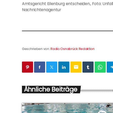
Amtsgericht Eilenburg entscheiden., Foto: Unfall 
Nachrichtenagentur
Geschrieben von:
Radio Osnabrück Redaktion
email
Ähnliche Beiträge