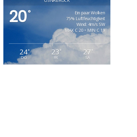
OSNABRÜCK
20
°
Ein paar Wolken
75% Luftfeuchtigkeit
Wind: 4m/s SW
MAX C 20 • MIN C 19
24
23
27
°
°
°
DO
FR
SA