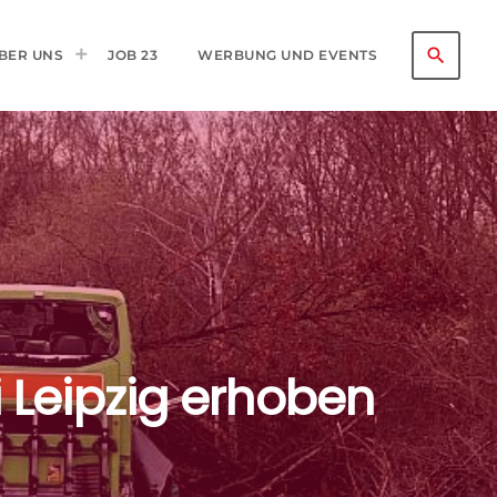
search
BER UNS
JOB 23
WERBUNG UND EVENTS
i Leipzig erhoben