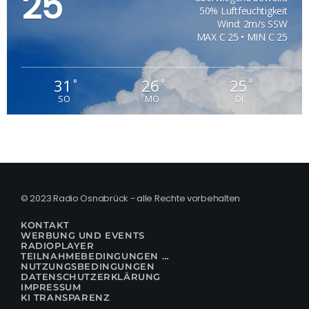
25
50% Luftfeuchtigkeit
Wind: 2m/s SSW
MAX C 25 • MIN C 25
31
26
25
°
°
°
SO
MO
DI
© 2023 Radio Osnabrück - alle Rechte vorbehalten
KONTAKT
WERBUNG UND EVENTS
RADIOPLAYER
TEILNAHMEBEDINGUNGEN FÜR GEWINNSPIELE
NUTZUNGSBEDINGUNGEN
DATENSCHUTZERKLÄRUNG
IMPRESSUM
KI TRANSPARENZ