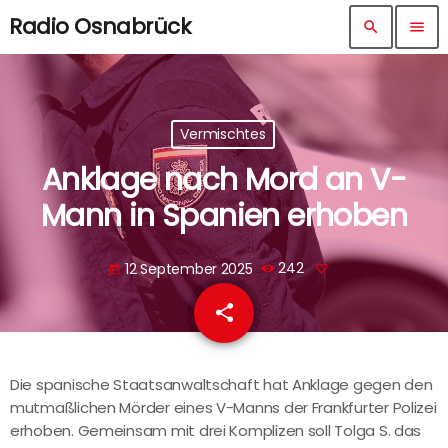
Radio Osnabrück
search
menu
Vermischtes
Anklage nach Mord an V-
Mann in Spanien erhoben
12 September 2025
242
today
share
email
Die spanische Staatsanwaltschaft hat Anklage gegen den
mutmaßlichen Mörder eines V-Manns der Frankfurter Polizei
erhoben. Gemeinsam mit drei Komplizen soll Tolga S. das