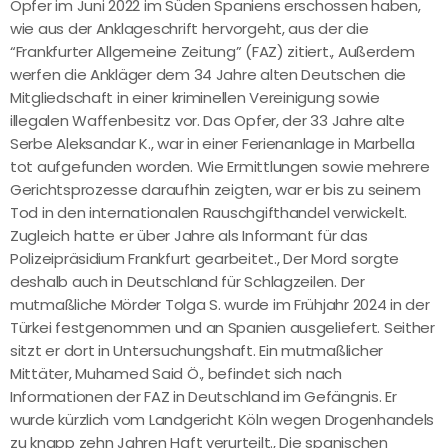
Opfer im Juni 2022 im Süden Spaniens erschossen haben,
wie aus der Anklageschrift hervorgeht, aus der die
“Frankfurter Allgemeine Zeitung” (FAZ) zitiert., Außerdem
werfen die Ankläger dem 34 Jahre alten Deutschen die
Mitgliedschaft in einer kriminellen Vereinigung sowie
illegalen Waffenbesitz vor. Das Opfer, der 33 Jahre alte
Serbe Aleksandar K., war in einer Ferienanlage in Marbella
tot aufgefunden worden. Wie Ermittlungen sowie mehrere
Gerichtsprozesse daraufhin zeigten, war er bis zu seinem
Tod in den internationalen Rauschgifthandel verwickelt.
Zugleich hatte er über Jahre als Informant für das
Polizeipräsidium Frankfurt gearbeitet., Der Mord sorgte
deshalb auch in Deutschland für Schlagzeilen. Der
mutmaßliche Mörder Tolga S. wurde im Frühjahr 2024 in der
Türkei festgenommen und an Spanien ausgeliefert. Seither
sitzt er dort in Untersuchungshaft. Ein mutmaßlicher
Mittäter, Muhamed Said Ö., befindet sich nach
Informationen der FAZ in Deutschland im Gefängnis. Er
wurde kürzlich vom Landgericht Köln wegen Drogenhandels
zu knapp zehn Jahren Haft verurteilt., Die spanischen