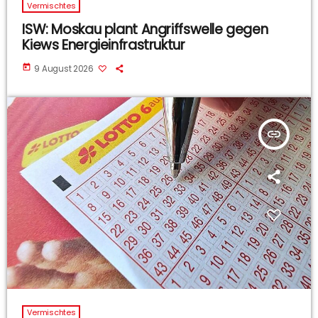
Vermischtes
ISW: Moskau plant Angriffswelle gegen
Kiews Energieinfrastruktur
today
9 August 2026
insert_link
Vermischtes