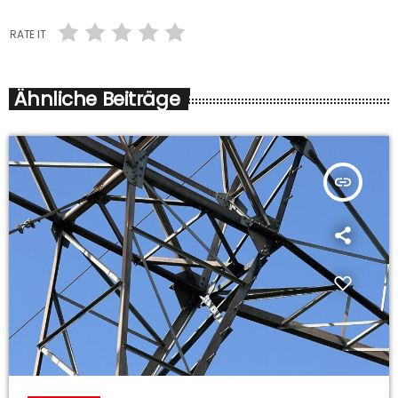
RATE IT
Ähnliche Beiträge
insert_link