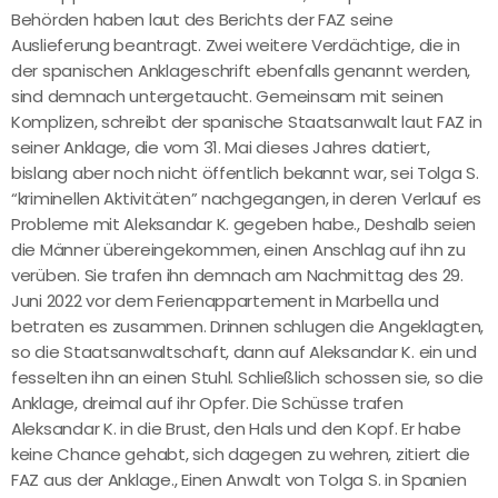
Behörden haben laut des Berichts der FAZ seine
Auslieferung beantragt. Zwei weitere Verdächtige, die in
der spanischen Anklageschrift ebenfalls genannt werden,
sind demnach untergetaucht. Gemeinsam mit seinen
Komplizen, schreibt der spanische Staatsanwalt laut FAZ in
seiner Anklage, die vom 31. Mai dieses Jahres datiert,
bislang aber noch nicht öffentlich bekannt war, sei Tolga S.
“kriminellen Aktivitäten” nachgegangen, in deren Verlauf es
Probleme mit Aleksandar K. gegeben habe., Deshalb seien
die Männer übereingekommen, einen Anschlag auf ihn zu
verüben. Sie trafen ihn demnach am Nachmittag des 29.
Juni 2022 vor dem Ferienappartement in Marbella und
betraten es zusammen. Drinnen schlugen die Angeklagten,
so die Staatsanwaltschaft, dann auf Aleksandar K. ein und
fesselten ihn an einen Stuhl. Schließlich schossen sie, so die
Anklage, dreimal auf ihr Opfer. Die Schüsse trafen
Aleksandar K. in die Brust, den Hals und den Kopf. Er habe
keine Chance gehabt, sich dagegen zu wehren, zitiert die
FAZ aus der Anklage., Einen Anwalt von Tolga S. in Spanien