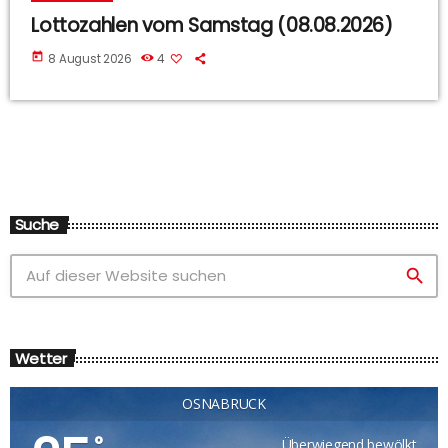
Lottozahlen vom Samstag (08.08.2026)
today
8 August 2026
4
Suche
search
Wetter
OSNABRÜCK
°
Überwiegend bewölkt