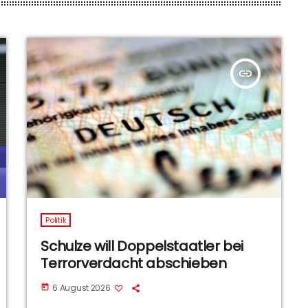
insert_link
Politik
Schulze will Doppelstaatler bei
Terrorverdacht abschieben
6 August 2026
today