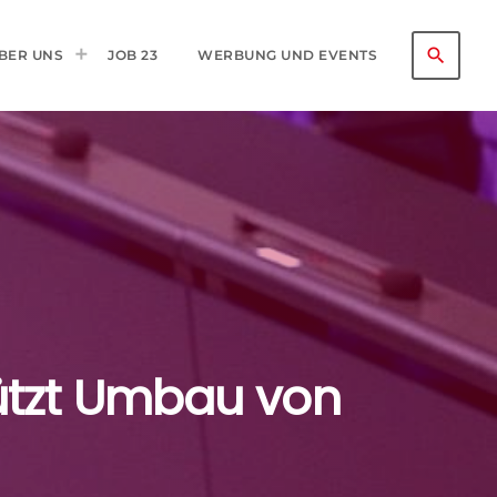
search
BER UNS
JOB 23
WERBUNG UND EVENTS
ützt Umbau von