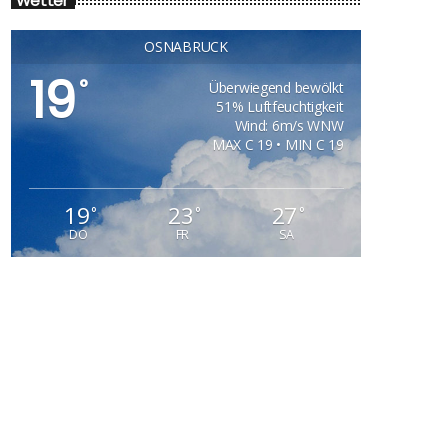
Wetter
OSNABRÜCK
19
°
Überwiegend bewölkt
51% Luftfeuchtigkeit
Wind: 6m/s WNW
MAX C 19 • MIN C 19
19
23
27
°
°
°
DO
FR
SA