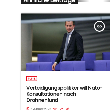
Ähnliche Beiträge
insert_link
Politik
Verteidigungspolitiker will Nato-
Konsultationen nach
Drohnenfund
6 August 2026
1
today