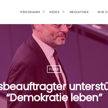
PROGRAMM
NEWS
MEDIATHEK
WIR Ü
Politik
sbeauftragter unterst
“Demokratie leben”