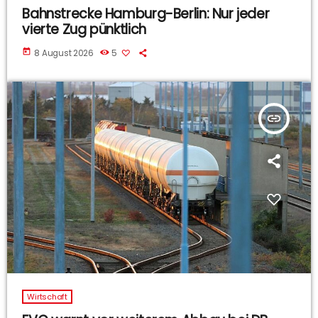
Bahnstrecke Hamburg-Berlin: Nur jeder
vierte Zug pünktlich
today
8 August 2026
5
insert_link
Wirtschaft