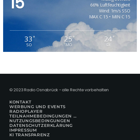
15
66% Luftfeuchtigkeit
Wind: 1m/s SSO
MAX C 15 • MIN C 15
33
25
24
°
°
°
SO
MO
DI
© 2023 Radio Osnabrück - alle Rechte vorbehalten
KONTAKT
WERBUNG UND EVENTS
RADIOPLAYER
TEILNAHMEBEDINGUNGEN FÜR GEWINNSPIELE
NUTZUNGSBEDINGUNGEN
DATENSCHUTZERKLÄRUNG
IMPRESSUM
KI TRANSPARENZ