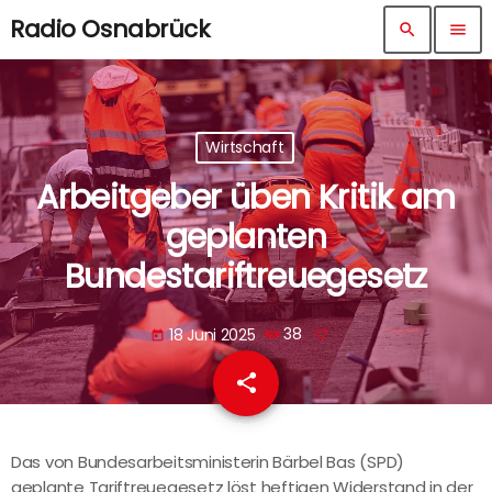
Radio Osnabrück
search
menu
Wirtschaft
Arbeitgeber üben Kritik am
geplanten
Bundestariftreuegesetz
18 Juni 2025
38
today
share
email
Das von Bundesarbeitsministerin Bärbel Bas (SPD)
geplante Tariftreuegesetz löst heftigen Widerstand in der