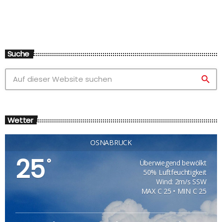
Suche
search
Wetter
OSNABRÜCK
25
°
Überwiegend bewölkt
50% Luftfeuchtigkeit
Wind: 2m/s SSW
MAX C 25 • MIN C 25