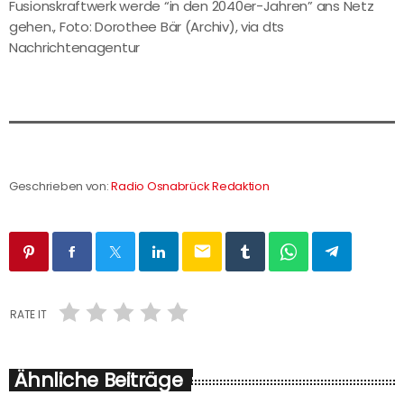
Fusionskraftwerk werde “in den 2040er-Jahren” ans Netz
gehen., Foto: Dorothee Bär (Archiv), via dts
Nachrichtenagentur
Geschrieben von:
Radio Osnabrück Redaktion
email
RATE IT
Ähnliche Beiträge