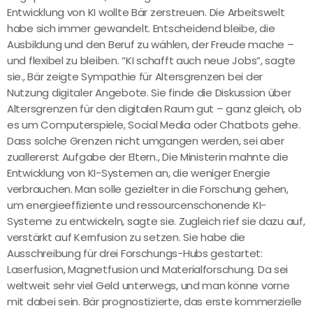
Entwicklung von KI wollte Bär zerstreuen. Die Arbeitswelt
habe sich immer gewandelt. Entscheidend bleibe, die
Ausbildung und den Beruf zu wählen, der Freude mache –
und flexibel zu bleiben. “KI schafft auch neue Jobs”, sagte
sie., Bär zeigte Sympathie für Altersgrenzen bei der
Nutzung digitaler Angebote. Sie finde die Diskussion über
Altersgrenzen für den digitalen Raum gut – ganz gleich, ob
es um Computerspiele, Social Media oder Chatbots gehe.
Dass solche Grenzen nicht umgangen werden, sei aber
zuallererst Aufgabe der Eltern., Die Ministerin mahnte die
Entwicklung von KI-Systemen an, die weniger Energie
verbrauchen. Man solle gezielter in die Forschung gehen,
um energieeffiziente und ressourcenschonende KI-
Systeme zu entwickeln, sagte sie. Zugleich rief sie dazu auf,
verstärkt auf Kernfusion zu setzen. Sie habe die
Ausschreibung für drei Forschungs-Hubs gestartet:
Laserfusion, Magnetfusion und Materialforschung. Da sei
weltweit sehr viel Geld unterwegs, und man könne vorne
mit dabei sein. Bär prognostizierte, das erste kommerzielle