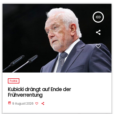
insert_link
Politik
Kubicki drängt auf Ende der
Frühverrentung
today
9 August 2026