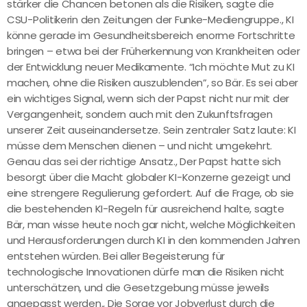
stärker die Chancen betonen als die Risiken, sagte die
CSU-Politikerin den Zeitungen der Funke-Mediengruppe., KI
könne gerade im Gesundheitsbereich enorme Fortschritte
bringen – etwa bei der Früherkennung von Krankheiten oder
der Entwicklung neuer Medikamente. “Ich möchte Mut zu KI
machen, ohne die Risiken auszublenden”, so Bär. Es sei aber
ein wichtiges Signal, wenn sich der Papst nicht nur mit der
Vergangenheit, sondern auch mit den Zukunftsfragen
unserer Zeit auseinandersetze. Sein zentraler Satz laute: KI
müsse dem Menschen dienen – und nicht umgekehrt.
Genau das sei der richtige Ansatz., Der Papst hatte sich
besorgt über die Macht globaler KI-Konzerne gezeigt und
eine strengere Regulierung gefordert. Auf die Frage, ob sie
die bestehenden KI-Regeln für ausreichend halte, sagte
Bär, man wisse heute noch gar nicht, welche Möglichkeiten
und Herausforderungen durch KI in den kommenden Jahren
entstehen würden. Bei aller Begeisterung für
technologische Innovationen dürfe man die Risiken nicht
unterschätzen, und die Gesetzgebung müsse jeweils
angepasst werden., Die Sorge vor Jobverlust durch die