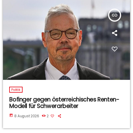
insert_link
Politik
Bofinger gegen österreichisches Renten-
Modell für Schwerarbeiter
today
8 August 2026
2