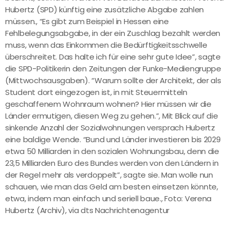
Hubertz (SPD) künftig eine zusätzliche Abgabe zahlen
müssen., “Es gibt zum Beispiel in Hessen eine
Fehlbelegungsabgabe, in der ein Zuschlag bezahlt werden
muss, wenn das Einkommen die Bedürftigkeitsschwelle
überschreitet. Das halte ich für eine sehr gute Idee”, sagte
die SPD-Politikerin den Zeitungen der Funke-Mediengruppe
(Mittwochsausgaben). “Warum sollte der Architekt, der als
Student dort eingezogen ist, in mit Steuermitteln
geschaffenem Wohnraum wohnen? Hier müssen wir die
Länder ermutigen, diesen Weg zu gehen.”, Mit Blick auf die
sinkende Anzahl der Sozialwohnungen versprach Hubertz
eine baldige Wende. “Bund und Länder investieren bis 2029
etwa 50 Milliarden in den sozialen Wohnungsbau, denn die
23,5 Milliarden Euro des Bundes werden von den Ländern in
der Regel mehr als verdoppelt”, sagte sie. Man wolle nun
schauen, wie man das Geld am besten einsetzen könnte,
etwa, indem man einfach und seriell baue., Foto: Verena
Hubertz (Archiv), via dts Nachrichtenagentur