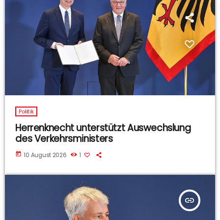
Politik
Herrenknecht unterstützt Auswechslung
des Verkehrsministers
today
10 August 2026
1
insert_link