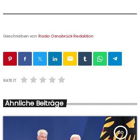
Geschrieben von:
Radio Osnabrück Redaktion
email
RATE IT
Ähnliche Beiträge
insert_link