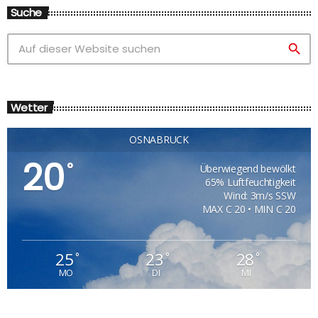
Suche
search
Wetter
OSNABRÜCK
20
°
Überwiegend bewölkt
65% Luftfeuchtigkeit
Wind: 3m/s SSW
MAX C 20 • MIN C 20
25
23
28
°
°
°
MO
DI
MI